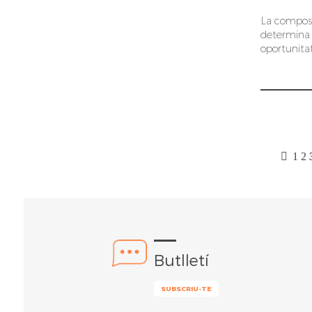
La composi
determina e
oportunita
1
2
Butlletí
SUBSCRIU-TE