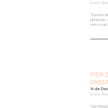
Enric Roc
“Escoltar e
personals, 
com a vacu
PISA 
PASSA
14 de De
Enric Roc
“Les irregu