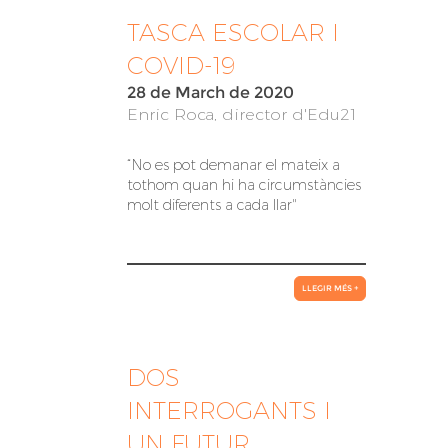
TASCA ESCOLAR I
COVID-19
28 de March de 2020
Enric Roca, director d'Edu21
“No es pot demanar el mateix a
tothom quan hi ha circumstàncies
molt diferents a cada llar"
LLEGIR MÉS +
DOS
INTERROGANTS I
UN FUTUR