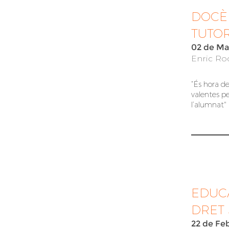
DOCÈ
TUTOR
02 de Ma
Enric Roc
“És hora d
valentes pe
l’alumnat"
EDUC
DRET 
22 de Fe