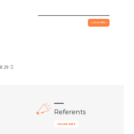
LLEGIR MÉS +
8
29
Referents
VEURE MÉS