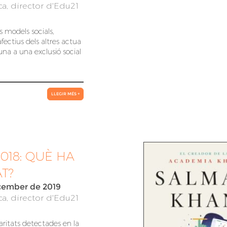
a, director d'Edu21
ls models socials,
afectius dels altres actua
na a una exclusió social
LLEGIR MÉS +
2018: QUÈ HA
T?
cember de 2019
a, director d'Edu21
laritats detectades en la