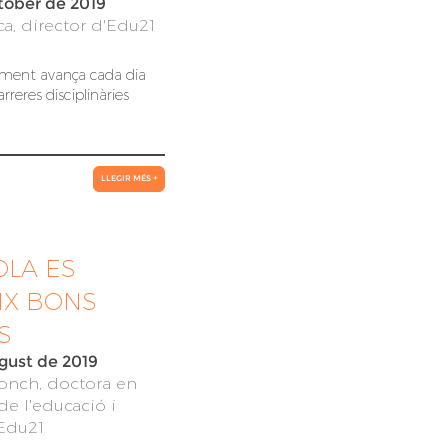
tober de 2019
a, director d'Edu21
ement avança cada dia
rreres disciplinàries
LLEGIR MÉS +
OLA ES
IX BONS
S
gust de 2019
onch, doctora en
de l'educació i
Edu21