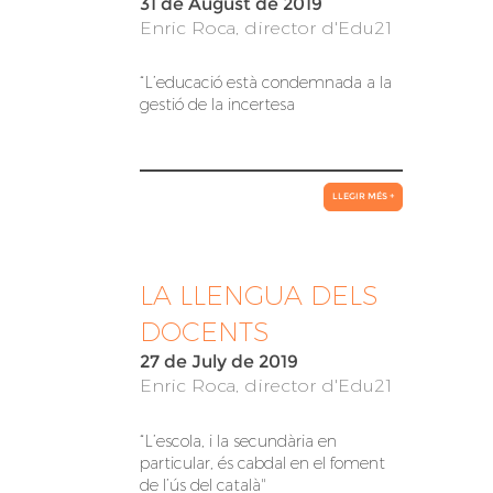
31 de August de 2019
Enric Roca, director d'Edu21
“L’educació està condemnada a la
gestió de la incertesa
LLEGIR MÉS +
LA LLENGUA DELS
DOCENTS
27 de July de 2019
Enric Roca, director d'Edu21
“L’escola, i la secundària en
particular, és cabdal en el foment
de l’ús del català"