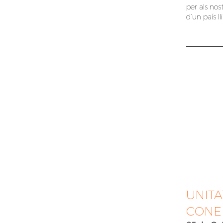
per als nost
d’un país ll
UNITA
CONE