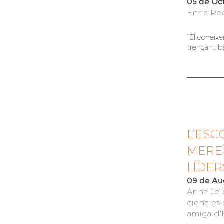
05 de Oc
Enric Roc
“El coneix
trencant ba
L’ESC
MERE
LÍDER
09 de Au
Anna Jol
ciències 
amiga d'