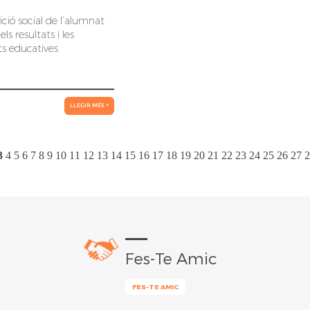
ció social de l’alumnat
ls resultats i les
ts educatives
LLEGIR MÉS +
3
4
5
6
7
8
9
10
11
12
13
14
15
16
17
18
19
20
21
22
23
24
25
26
27
2
Fes-Te Amic
FES-TE AMIC