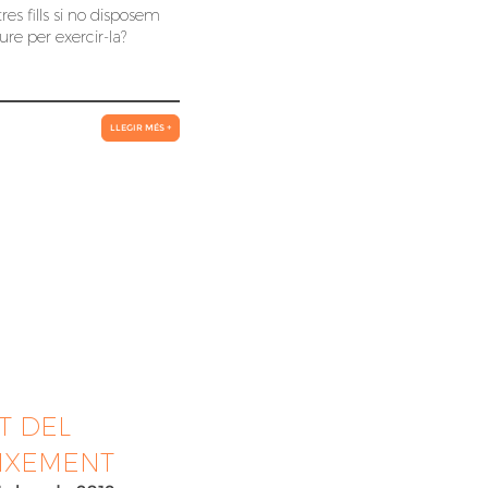
res fills si no disposem
iure per exercir-la?
LLEGIR MÉS +
T DEL
IXEMENT