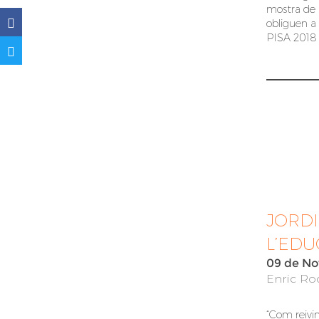
mostra de 
obliguen a 
PISA 2018
JORDI
L’EDU
09 de No
Enric Roc
“Com reivin