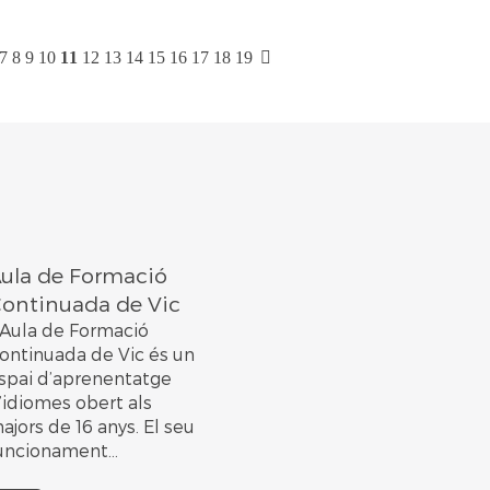
7
8
9
10
11
12
13
14
15
16
17
18
19
ula de Formació
ontinuada de Vic
’Aula de Formació
ontinuada de Vic és un
spai d’aprenentatge
’idiomes obert als
ajors de 16 anys. El seu
uncionament...