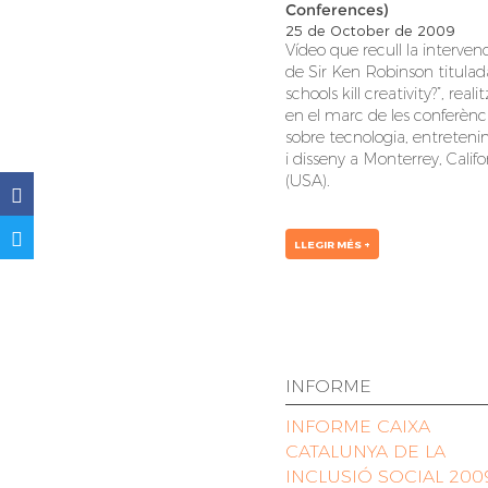
Conferences)
25 de October de 2009
Vídeo que recull la interven
de Sir Ken Robinson titulad
schools kill creativity?”, real
en el marc de les conferènc
sobre tecnologia, entreten
i disseny a Monterrey, Califo
(USA).
LLEGIR MÉS +
INFORME
INFORME CAIXA
CATALUNYA DE LA
INCLUSIÓ SOCIAL 200