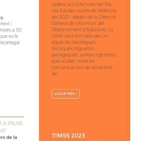
Violència (USAV) neix del Pla
Les Escoles Lliures de Violència
del 2021 i depèn de la Direcció
09
General de l’Alumnat del
ntext i
Departament d’Educació. La
proves a 30
USAV està formada per un
 que es fa
equip de psicòlogues,
scarregar
tècniques d’igualtat,
pedagogues, juristes i gestores,
que acullen totes les
comunicacions de situacions
de…
LLEGIR MÉS +
 A PILAR
TAT
TIMSS 2023
rs de la