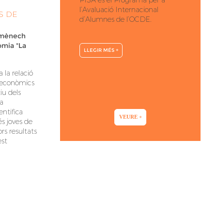
PISA és el Programa per a
l’Avaluació Internacional
S DE
d’Alumnes de l’OCDE.
omènech
mia "La
LLEGIR MÉS +
 la relació
ioeconòmics
iu dels
a
entifica
VEURE +
s joves de
ors resultats
est