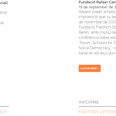
Fundació Rafael Ca
cial)
19 de September de 
Aquest paper amplia 
cial
intervenció que va tenir
de novembre de 2006
al,
Fundació Friedrich-E
Berlín, amb motiu de
conferència sobre edu
“Forum Scholars for 
Social Democracy”, i 
basar en els seus pun
LLEGIR MÉS +
INFORME
NCE
FACTORS DETER