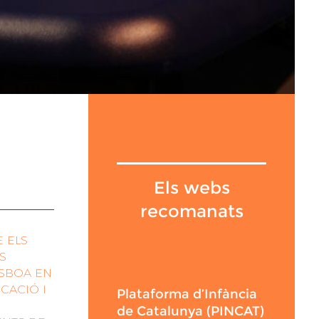
Els webs
recomanats
 ELS
S
ISBOA EN
UCACIÓ I
Plataforma d’Infància
de Catalunya (PINCAT)