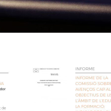
INFORME
INFORME DE LA
YA
COMISSIÓ SOBRE
ador
AVENÇOS CAP AL
OBJECTIUS DE L
L’ÀMBIT DE L’ED
LA FORMACIÓ:
t de