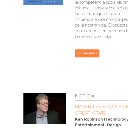
la competència social duran
infància i l’adolescència és 
factor crític que té gran
influència sobre molts aspe
de la nostra vida. D’aquesta
competència en depenen l
bones o males relac
LLEGIR MÉS +
NOTÍCIA
MATEN LES ESCOLES 
CREATIVITAT?
Ken Robinson (Technology
Entertainment, Design