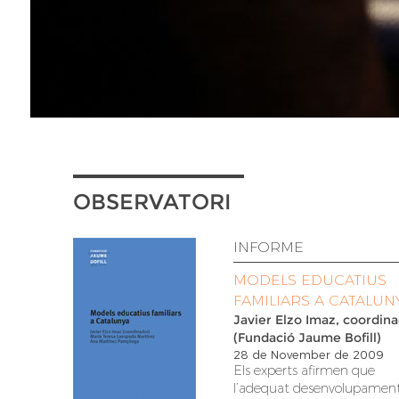
OBSERVATORI
INFORME
MODELS EDUCATIUS
FAMILIARS A CATALUN
Javier Elzo Imaz, coordin
(Fundació Jaume Bofill)
28 de November de 2009
Els experts afirmen que
l’adequat desenvolupamen