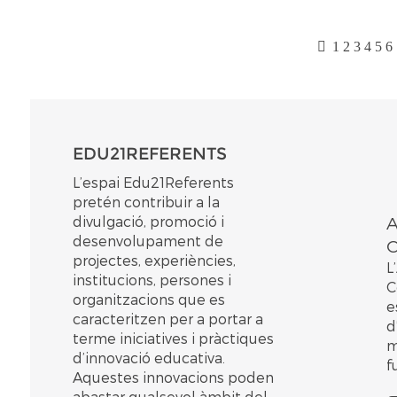
1
2
3
4
5
6
EDU21REFERENTS
L’espai Edu21Referents
pretén contribuir a la
divulgació, promoció i
A
desenvolupament de
C
projectes, experiències,
L
institucions, persones i
C
organitzacions que es
e
caracteritzen per a portar a
d
terme iniciatives i pràctiques
m
d’innovació educativa.
f
Aquestes innovacions poden
abastar qualsevol àmbit del