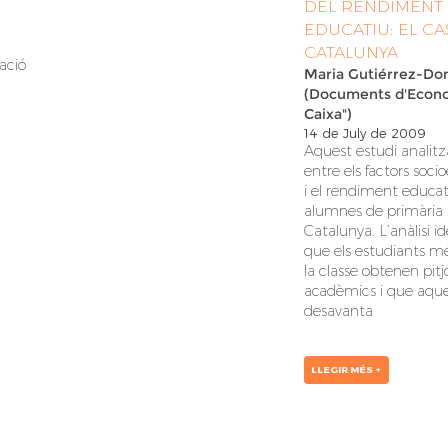
DEL RENDIMENT
EDUCATIU: EL CA
CATALUNYA
ació
Maria Gutiérrez-D
(Documents d'Econo
Caixa")
l
14 de July de 2009
Aquest estudi analitza
entre els factors soc
i el rendiment educat
alumnes de primària 
Catalunya. L’anàlisi id
que els estudiants mé
la classe obtenen pitj
acadèmics i que aqu
desavanta
LLEGIR MÉS +