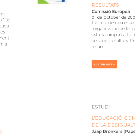
RESULTATS
Comissió Europea
ció
01 de October de 20
a “Do
L’estudi descriu el co
itzada
l’organització de les 
ies
estats europeus i l’ús
iment
dels seus resultats.
De
rnia
resum
.
LLEGIR MÉS +
ESTUDI
L’EDUCACIÓ COM
DE LA DESIGUAL
Jaap Dronkers (Pape
9