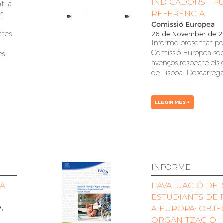
INDICADORS I P
t la
REFERÈNCIA
un
Comissió Europea
ctes
26 de November de 
Informe presentat per
Comissió Europea sob
es
avenços respecte els 
de Lisboa.
Descarrega
LLEGIR MÉS +
INFORME
LA
L’AVALUACIÓ DEL
ESTUDIANTS DE 
,
A EUROPA: OBJEC
ORGANITZACIÓ I