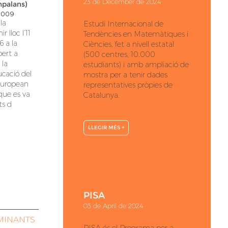
23 de December de 2024
mpalans)
2009
la
Estudi Internacional de
 lloc l’11
Tendències en Matemàtiques i
 a la
Ciències, fet a nivell estatal
bert a
(500 centres, 10.000
 la
estudiants) i amb ampliació de
cació del
mostra per a tenir dades
European
representatives pròpies de
que es va
Catalunya.
ts d
LLEGIR MÉS +
PISA
03 de April de 2024
MINANTS