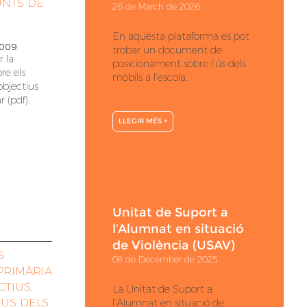
UNTS DE
26 de March de 2026
En aquesta plataforma es pot
2009
trobar un document de
 la
posicionament sobre l’ús dels
re els
mòbils a l’escola.
objectius
r (pdf)
.
LLEGIR MÉS +
Unitat de Suport a
l’Alumnat en situació
de Violència (USAV)
S
08 de December de 2025
PRIMÀRIA
TIUS,
La Unitat de Suport a
 US DELS
l’Alumnat en situació de