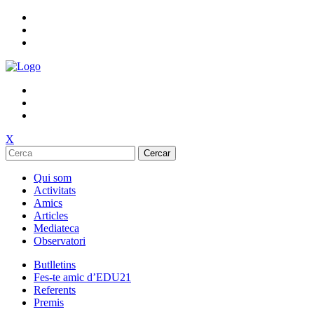
X
Cercar
Qui som
Activitats
Amics
Articles
Mediateca
Observatori
Butlletins
Fes-te amic d’EDU21
Referents
Premis