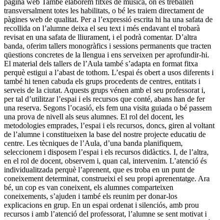
pàgina web També elaborem fitxes de música, on es treballen
transversalment totes les habilitats, o bé les traiem directament de
pàgines web de qualitat. Per a l’expressió escrita hi ha una safata de
recollida on l’alumne deixa el seu text i més endavant el trobarà
revisat en una safata de lliurament, i el podrà comentar. D’altra
banda, oferim tallers monogràfics i sessions permanents que tracten
qüestions concretes de la llengua i ens serveixen per aprofundir-hi.
El material dels tallers de l’Aula també s’adapta en format fitxa
perquè estigui a l’abast de tothom. L’espai és obert a usos diferents i
també hi tenen cabuda els grups procedents de centres, entitats i
serveis de la ciutat. Aquests grups vénen amb el seu professorat i,
per tal d’utilitzar l’espai i els recursos que conté, abans han de fer
una reserva. Segons l’ocasió, els fem una visita guiada o bé passem
una prova de nivell als seus alumnes. El rol del docent, les
metodologies emprades, l’espai i els recursos, doncs, giren al voltant
de l’alumne i constitueixen la base del nostre projecte educatiu de
centre. Les tècniques de l’Aula, d’una banda planifiquem,
seleccionem i disposem l’espai i els recursos didàctics. I, de l’altra,
en el rol de docent, observem i, quan cal, intervenim. L’atenció és
individualitzada perquè l’aprenent, que es troba en un punt de
coneixement determinat, construeixi el seu propi aprenentatge. Ara
bé, un cop es van coneixent, els alumnes comparteixen
coneixements, s’ajuden i també els reunim per donar-los
explicacions en grup. En un espai ordenat i silenciós, amb prou
recursos i amb l’atenció del professorat, l’alumne se sent motivat i