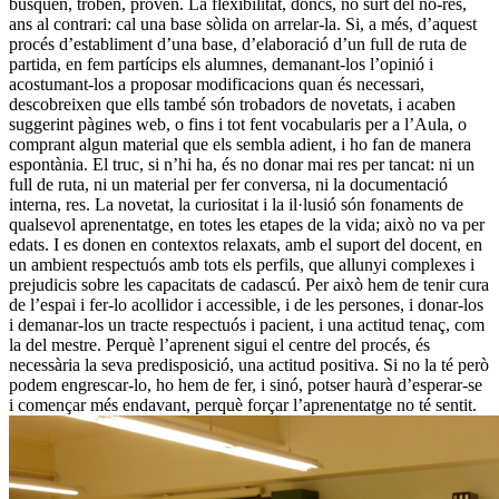
busquen, troben, proven. La flexibilitat, doncs, no surt del no-res,
ans al contrari: cal una base sòlida on arrelar-la. Si, a més, d’aquest
procés d’establiment d’una base, d’elaboració d’un full de ruta de
partida, en fem partícips els alumnes, demanant-los l’opinió i
acostumant-los a proposar modificacions quan és necessari,
descobreixen que ells també són trobadors de novetats, i acaben
suggerint pàgines web, o fins i tot fent vocabularis per a l’Aula, o
comprant algun material que els sembla adient, i ho fan de manera
espontània. El truc, si n’hi ha, és no donar mai res per tancat: ni un
full de ruta, ni un material per fer conversa, ni la documentació
interna, res. La novetat, la curiositat i la il·lusió són fonaments de
qualsevol aprenentatge, en totes les etapes de la vida; això no va per
edats. I es donen en contextos relaxats, amb el suport del docent, en
un ambient respectuós amb tots els perfils, que allunyi complexes i
prejudicis sobre les capacitats de cadascú. Per això hem de tenir cura
de l’espai i fer-lo acollidor i accessible, i de les persones, i donar-los
i demanar-los un tracte respectuós i pacient, i una actitud tenaç, com
la del mestre. Perquè l’aprenent sigui el centre del procés, és
necessària la seva predisposició, una actitud positiva. Si no la té però
podem engrescar-lo, ho hem de fer, i sinó, potser haurà d’esperar-se
i començar més endavant, perquè forçar l’aprenentatge no té sentit.