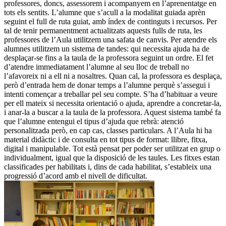
professores, doncs, assessorem i acompanyem en l’aprenentatge en
tots els sentits. L’alumne que s’acull a la modalitat guiada aprèn
seguint el full de ruta guiat, amb índex de continguts i recursos. Per
tal de tenir permanentment actualitzats aquests fulls de ruta, les
professores de l’Aula utilitzem una safata de canvis. Per atendre els
alumnes utilitzem un sistema de tandes: qui necessita ajuda ha de
desplaçar-se fins a la taula de la professora seguint un ordre. El fet
d’atendre immediatament l’alumne al seu lloc de treball no
l’afavoreix ni a ell ni a nosaltres. Quan cal, la professora es desplaça,
però d’entrada hem de donar temps a l’alumne perquè s’assegui i
intenti començar a treballar pel seu compte. S’ha d’habituar a veure
per ell mateix si necessita orientació o ajuda, aprendre a concretar-la,
i anar-la a buscar a la taula de la professora. Aquest sistema també fa
que l’alumne entengui el tipus d’ajuda que rebrà: atenció
personalitzada però, en cap cas, classes particulars. A l’Aula hi ha
material didàctic i de consulta en tot tipus de format: llibre, fitxa,
digital i manipulable. Tot està pensat per poder ser utilitzat en grup o
individualment, igual que la disposició de les taules. Les fitxes estan
classificades per habilitats i, dins de cada habilitat, s’estableix una
progressió d’acord amb el nivell de dificultat.