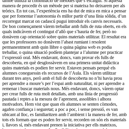
també utilitza la combinació de mètodes que s’escaigui. Si aquesta
manera de procedir és un mètode per si mateixa ho deixarem per als
teòrics. En tot cas, l’experiència ens ha dut de mica en mica a pensar
que per fomentar l’autonomia és millor partir d’una línia sòlida, d’un
recorregut marcat on cadascú pugui introduir els canvis necessaris.
De bon començament vàrem treballar amb fulls de ruta oberts, en els
quals indicàvem el contingut d’allò que s’hauria de fer, però no
donàvem cap orientació sobre quins materials utilitzar. El resultat era
que les professores no donàvem l’abast rumiant i resolent
permanentment amb quin llibre o quina pàgina web es podia
treballar, o quina situació podíem plantejar a l’alumne per practicar
l’expressió oral. Més endavant, doncs, vam provar els fulls de
descoberta, en què desglossàvem en una primera unitat didàctica
quins materials es podien fer servir. Estaven pensats perquè els
alumnes coneguessin els recursos de l’Aula. Els vàrem utilitzar
durant tres anys, però amb el full de descoberta no n’hi havia prou
per aprendre a moure’s per l’espai amb naturalitat, ni per aprendre a
remenar i buscar materials nous. Més endavant, doncs, vàrem optar
per crear fulls de ruta molt detallats, amb una línia de progressió
pautada i reptes a la mesura de l’aprenent, assolibles i alhora
motivadors. Hem vist que quan els alumnes se senten còmodes,
agafen confiança i seguretat; a poc a poc, i sense pressió, es van
ubicant al lloc, es familiaritzen amb l’ambient i la manera de fer, amb
tots els formats que es poden fer servir, recorden on són els materials
i, llavors sí, més endavant prenen la iniciativa per ells mateixos,