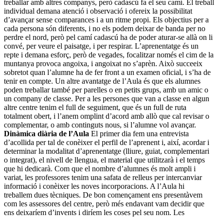
treballar amb altres companys, però cadascú fa el seu camí. El treball
individual demana atenció i observació i ofereix la possibilitat
d’avançar sense comparances i a un ritme propi. Els objectius per a
cada persona són diferents, i no els podem deixar de banda per no
perdre el nord, però pel camí cadascú ha de poder aturar-se allà on li
convé, per veure el paisatge, i per respirar. L’aprenentatge és un
repte i demana esforç, però de vegades, focalitzar només el cim de la
muntanya provoca angoixa, i angoixat no s’aprèn. Això succeeix
sobretot quan l’alumne ha de fer front a un examen oficial, i s’ha de
tenir en compte. Un altre avantatge de l’Aula és que els alumnes
poden treballar també per parelles o en petits grups, amb un amic o
un company de classe. Per a les persones que van a classe en algun
altre centre tenim el full de seguiment, que és un full de ruta
totalment obert, i l’anem omplint d’acord amb allò que cal revisar o
complementar, o amb continguts nous, si l’alumne vol avançar.
Dinàmica diària de l’Aula
El primer dia fem una entrevista
d’acollida per tal de conèixer el perfil de l’aprenent i, així, acordar i
determinar la modalitat d’aprenentatge (lliure, guiat, complementari
o integrat), el nivell de llengua, el material que utilitzarà i el temps
que hi dedicarà. Com que el nombre d’alumnes és molt ampli i
variat, les professores tenim una safata de relleus per intercanviar
informació i conèixer les noves incorporacions. A l’Aula hi
treballem dues tècniques. De bon començament ens presentàvem
com les assessores del centre, però més endavant vam decidir que
ens deixaríem d’invents i diríem les coses pel seu nom. Les