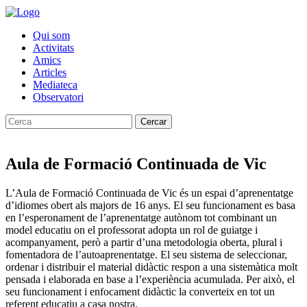
Qui som
Activitats
Amics
Articles
Mediateca
Observatori
Cercar
Aula de Formació Continuada de Vic
L’Aula de Formació Continuada de Vic és un espai d’aprenentatge
d’idiomes obert als majors de 16 anys. El seu funcionament es basa
en l’esperonament de l’aprenentatge autònom tot combinant un
model educatiu on el professorat adopta un rol de guiatge i
acompanyament, però a partir d’una metodologia oberta, plural i
fomentadora de l’autoaprenentatge. El seu sistema de seleccionar,
ordenar i distribuir el material didàctic respon a una sistemàtica molt
pensada i elaborada en base a l’experiència acumulada. Per això, el
seu funcionament i enfocament didàctic la converteix en tot un
referent educatiu a casa nostra.