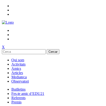
X
Cercar
Qui som
Activitats
Amics
Articles
Mediateca
Observatori
Butlletins
Fes-te amic d’EDU21
Referents
Premis