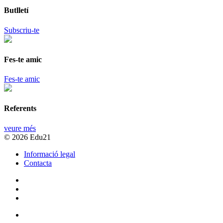
Butlletí
Subscriu-te
Fes-te amic
Fes-te amic
Referents
veure més
© 2026 Edu21
Informació legal
Contacta