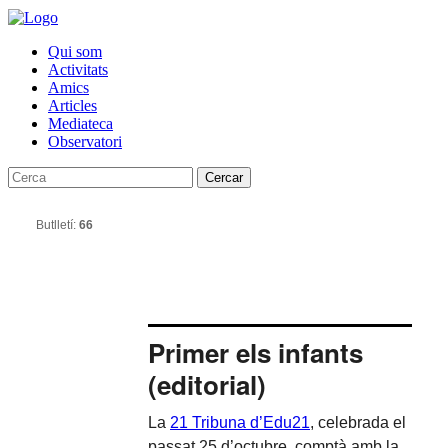
Qui som
Activitats
Amics
Articles
Mediateca
Observatori
Cercar
Butlletí:
66
Primer els infants
(editorial)
La
21 Tribuna d’Edu21
, celebrada el
passat 25 d’octubre, comptà amb la