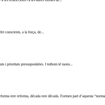
et conscients, a la força, de...
ts i prioritats pressupostàries. I tothom té raons...
eforma rere reforma, dècada rere dècada. Formen part d’aquesta “normali