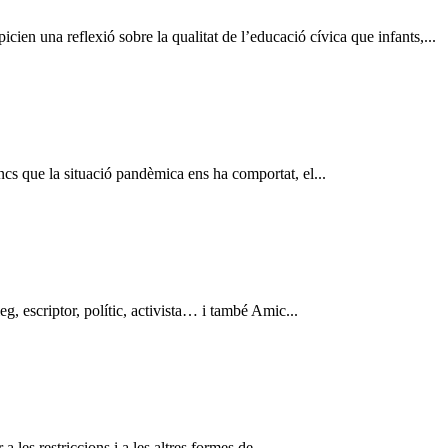
cien una reflexió sobre la qualitat de l’educació cívica que infants,...
bancs que la situació pandèmica ens ha comportat, el...
eg, escriptor, polític, activista… i també Amic...
les restriccions i a les altres formes de...