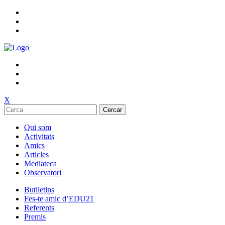
X
Cercar
Qui som
Activitats
Amics
Articles
Mediateca
Observatori
Butlletins
Fes-te amic d’EDU21
Referents
Premis