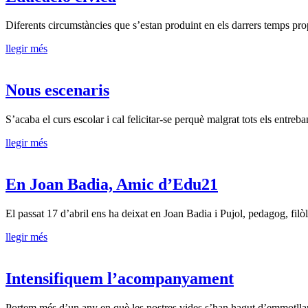
Diferents circumstàncies que s’estan produint en els darrers temps propi
llegir més
Nous escenaris
S’acaba el curs escolar i cal felicitar-se perquè malgrat tots els entre
llegir més
En Joan Badia, Amic d’Edu21
El passat 17 d’abril ens ha deixat en Joan Badia i Pujol, pedagog, filòl
llegir més
Intensifiquem l’acompanyament
Portem més d’un any en què les nostres vides s’han hagut d’emmotllar a 