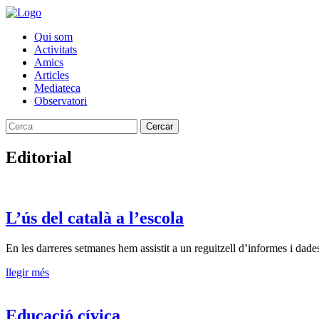
Qui som
Activitats
Amics
Articles
Mediateca
Observatori
Cercar
Editorial
L’ús del català a l’escola
En les darreres setmanes hem assistit a un reguitzell d’informes i dades e
llegir més
Educació cívica