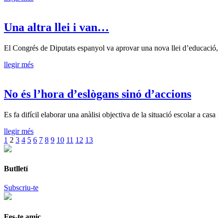
Una altra llei i van…
El Congrés de Diputats espanyol va aprovar una nova llei d’educaci
llegir més
No és l’hora d’eslògans sinó d’accions
Es fa difícil elaborar una anàlisi objectiva de la situació escolar a ca
llegir més
1
2
3
4
5
6
7
8
9
10
11
12
13
Butlletí
Subscriu-te
Fes-te amic