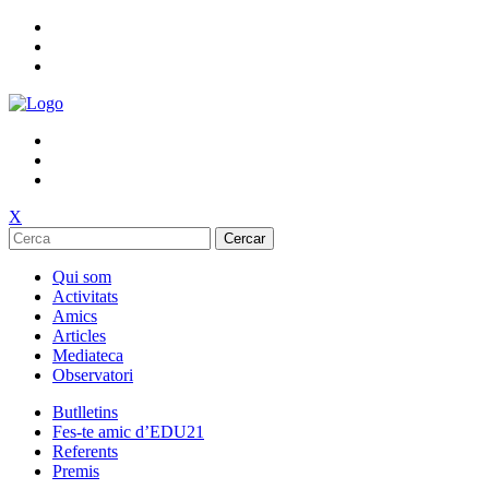
X
Cercar
Qui som
Activitats
Amics
Articles
Mediateca
Observatori
Butlletins
Fes-te amic d’EDU21
Referents
Premis