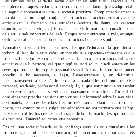
Les famílies tenen el deure social d'educar els seus fills i l'escola el de
complementar aquesta educació procurant que els infants i joves adquireixin
un seguit d'aprenentatges que la societat prioritza. Complementàriament a
l'escola hi ha un ampli conjunt d'institucions i accions educatives que
enriqueixen la formació dels ciutadans (entitats de lleure, de caràcter
esportiu, artístic, cívic, etc.) formant un teixit formatiu que constitueix un
dels actius més importants del país. Perquè aquest entramat, a més, es pugui
optimitzar cal el suport actiu de les institucions i els poders públics.
Tanmateix, si volem fer un pas més i fer que l'educació –la que afecta a
tothom al llarg de la seva vida i en tots els seus aspectes– aconsegueixi que
tot ciutadà pugui exercir amb eficàcia la tasca de coresponsabilització
educativa que li pertoca, cal que ningú se senti sol ni quedi enrere en les
seves oportunitats de progrés personal i social. Alhora, tothom ha de poder
accedir, si ho necessita, a l'ajut, l'assessorament i, en definitiva,
l'acompanyament a què té dret com a ciutadà (des del punt de vista
personal, acadèmic, professional i social). Igual que assumim que tot escolar
ha de rebre un permanent servei d'acompanyament educatiu que l'orienti i li
doni eines per prendre decisions amb criteri i informació sobre la seva vida,
així mateix, en totes les edats i en un món tan canviant i incert com el
nostre, una comunitat que vulgui ser educadora no pot permetre que hi hagi
persones o col·lectius que restin al marge de la informació, les oportunitats,
els recursos i l'atenció educativa que necessitin.
Ens cal una societat basada en la confiança entre els seus ciutadans i les
institucions, els mitjans de comunicació, el món econòmic i empresarial, els