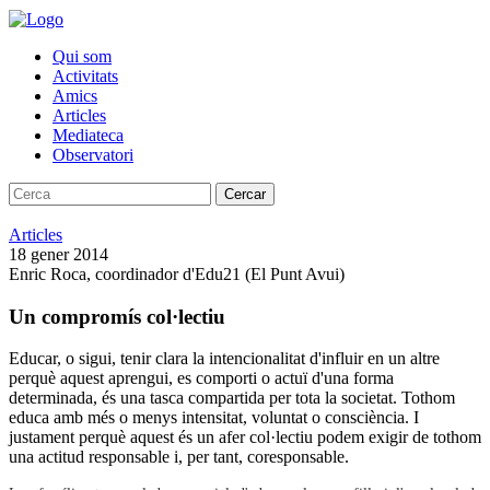
Qui som
Activitats
Amics
Articles
Mediateca
Observatori
Cercar
Articles
18 gener 2014
Enric Roca, coordinador d'Edu21 (El Punt Avui)
Un compromís col·lectiu
Educar, o sigui, tenir clara la intencionalitat d'influir en un altre
perquè aquest aprengui, es comporti o actuï d'una forma
determinada, és una tasca compartida per tota la societat. Tothom
educa amb més o menys intensitat, voluntat o consciència. I
justament perquè aquest és un afer col·lectiu podem exigir de tothom
una actitud responsable i, per tant, coresponsable.