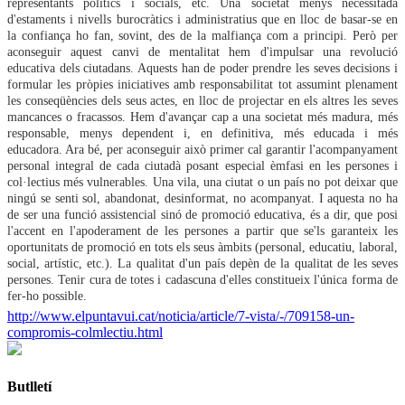
representants polítics i socials, etc. Una societat menys necessitada
d'estaments i nivells burocràtics i administratius que en lloc de basar-se en
la confiança ho fan, sovint, des de la malfiança com a principi. Però per
aconseguir aquest canvi de mentalitat hem d'impulsar una revolució
educativa dels ciutadans. Aquests han de poder prendre les seves decisions i
formular les pròpies iniciatives amb responsabilitat tot assumint plenament
les conseqüències dels seus actes, en lloc de projectar en els altres les seves
mancances o fracassos. Hem d'avançar cap a una societat més madura, més
responsable, menys dependent i, en definitiva, més educada i més
educadora. Ara bé, per aconseguir això primer cal garantir l'acompanyament
personal integral de cada ciutadà posant especial èmfasi en les persones i
col·lectius més vulnerables. Una vila, una ciutat o un país no pot deixar que
ningú se senti sol, abandonat, desinformat, no acompanyat. I aquesta no ha
de ser una funció assistencial sinó de promoció educativa, és a dir, que posi
l'accent en l'apoderament de les persones a partir que se'ls garanteix les
oportunitats de promoció en tots els seus àmbits (personal, educatiu, laboral,
social, artístic, etc.). La qualitat d'un país depèn de la qualitat de les seves
persones. Tenir cura de totes i cadascuna d'elles constitueix l'única forma de
fer-ho possible.
http://www.elpuntavui.cat/noticia/article/7-vista/-/709158-un-
compromis-colmlectiu.html
Butlletí