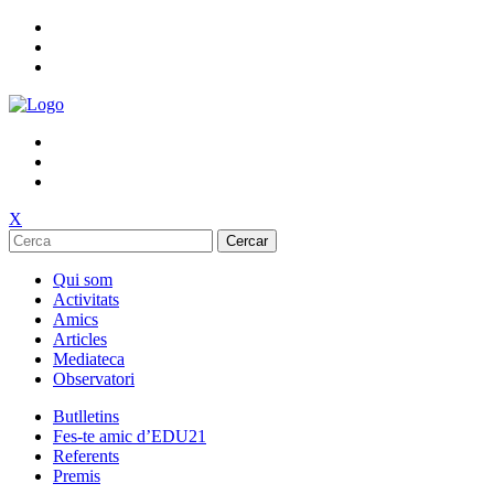
X
Cercar
Qui som
Activitats
Amics
Articles
Mediateca
Observatori
Butlletins
Fes-te amic d’EDU21
Referents
Premis