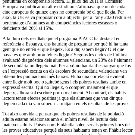
penúltima en comprensió lectora. El juliol del 2011 la Comissió
Europea va publicar un altre estudi on s’afirmava que un de cada
cinc europeus de quinze anys no comprenia bé el que llegia. Per
això, la UE es va proposar com a objectiu per a l’any 2020 reduir el
percentatge d’alumnes amb competències lectores escasses o
deficients del 20% al 15%.
A la llum dels resultats que el programa PIACC ha destacat en
referència a Espanya, ens hauríem de preguntar per què hi ha tanta
gent que no entén el que llegeix. És a dir, sabem llegir? O el que
passa és que amb prou feines llegim? Segons les dades de l’última
avaluació diagnòstica dels alumnes valencians, un 23% de l’alumnat
de secundària no llegeix mai. Per això no hauria d’estranyar que fos
en l’expressió escrita on els escolars de secundària valencians van
obtenir les puntuacions més baixes. Hi ha una correlació evident
entre llegir molt poc o gairebé gens i els pobres resultats també en
expressió escrita. Qui no llegeix, o comprèn malament el que
llegeix, alhora sol escriure poc o malament. Al contrari, els hàbits
lectors tenen efectes positius ja que els alumnes que van dir que
llegien cada dia van superar la mitjana en els resultats de les proves.
Tot això convida a pensar que els pobres resultats de la població
adulta estaran relacionats amb el mínim nivell de lectura dels
mateixos adults. Països com Finlàndia solen ser als primers llocs de
les proves educatives perquè els seus habitants tenen en l’hàbit lector