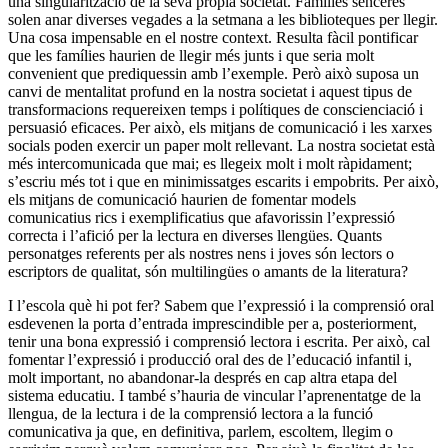
una singularització de la seva pròpia societat. Famílies senceres
solen anar diverses vegades a la setmana a les biblioteques per llegir.
Una cosa impensable en el nostre context. Resulta fàcil pontificar
que les famílies haurien de llegir més junts i que seria molt
convenient que prediquessin amb l’exemple. Però això suposa un
canvi de mentalitat profund en la nostra societat i aquest tipus de
transformacions requereixen temps i polítiques de conscienciació i
persuasió eficaces. Per això, els mitjans de comunicació i les xarxes
socials poden exercir un paper molt rellevant. La nostra societat està
més intercomunicada que mai; es llegeix molt i molt ràpidament;
s’escriu més tot i que en minimissatges escarits i empobrits. Per això,
els mitjans de comunicació haurien de fomentar models
comunicatius rics i exemplificatius que afavorissin l’expressió
correcta i l’afició per la lectura en diverses llengües. Quants
personatges referents per als nostres nens i joves són lectors o
escriptors de qualitat, són multilingües o amants de la literatura?
I l’escola què hi pot fer? Sabem que l’expressió i la comprensió oral
esdevenen la porta d’entrada imprescindible per a, posteriorment,
tenir una bona expressió i comprensió lectora i escrita. Per això, cal
fomentar l’expressió i producció oral des de l’educació infantil i,
molt important, no abandonar-la després en cap altra etapa del
sistema educatiu. I també s’hauria de vincular l’aprenentatge de la
llengua, de la lectura i de la comprensió lectora a la funció
comunicativa ja que, en definitiva, parlem, escoltem, llegim o