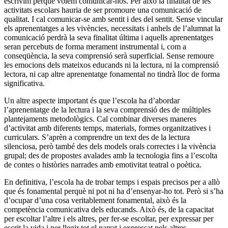
escrivim perquè volem comunicar-nos. Per això la finalitat de les
activitats escolars hauria de ser promoure una comunicació de
qualitat. I cal comunicar-se amb sentit i des del sentit. Sense vincular
els aprenentatges a les vivències, necessitats i anhels de l’alumnat la
comunicació perdrà la seva finalitat última i aquells aprenentatges
seran percebuts de forma merament instrumental i, com a
conseqüència, la seva comprensió serà superficial. Sense remoure
les emocions dels mateixos educands ni la lectura, ni la comprensió
lectora, ni cap altre aprenentatge fonamental no tindrà lloc de forma
significativa.
Un altre aspecte important és que l’escola ha d’abordar
l’aprenentatge de la lectura i la seva comprensió des de múltiples
plantejaments metodològics. Cal combinar diverses maneres
d’activitat amb diferents temps, materials, formes organitzatives i
curriculars. S’aprèn a comprendre un text des de la lectura
silenciosa, però també des dels models orals correctes i la vivència
grupal; des de propostes avalades amb la tecnologia fins a l’escolta
de contes o històries narrades amb emotivitat teatral o poètica.
En definitiva, l’escola ha de trobar temps i espais precisos per a allò
que és fonamental perquè ni pot ni ha d’ensenyar-ho tot. Però si s’ha
d’ocupar d’una cosa veritablement fonamental, això és la
competència comunicativa dels educands. Això és, de la capacitat
per escoltar l’altre i els altres, per fer-se escoltar, per expressar per
escrit la vida i per llegir tot el narrat i expressat pels altres.