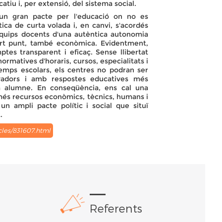
tiu i, per extensió, del sistema social.
'un gran pacte per l'educació on no es
tica de curta volada i, en canvi, s'acordés
s equips docents d'una autèntica autonomia
 cert punt, també econòmica. Evidentment,
es transparent i eficaç. Sense llibertat
ormatives d'horaris, cursos, especialitats i
temps escolars, els centres no podran ser
ovadors i amb respostes educatives més
da alumne. En conseqüència, ens cal una
més recursos econòmics, tècnics, humans i
un ampli pacte polític i social que situï
.
icles/831607.html
Referents