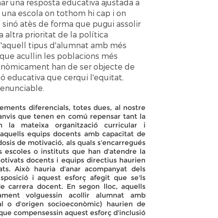
onar una resposta educativa ajustada a
, una escola on tothom hi cap i on
, sinó atès de forma que pugui assolir
ltra prioritat de la política
d'aquell tipus d'alumnat amb més
s que acullin les poblacions més
conòmicament han de ser objecte de
ió educativa que cerqui l'equitat,
renunciable.
ements diferencials, totes dues, al nostre
anvis que tenen en comú repensar tant la
m la mateixa organització curricular i
d'aquells equips docents amb capacitat de
 dosis de motivació, als quals s'encarregués
 escoles o instituts que han d'atendre la
otivats docents i equips directius haurien
ats. Això hauria d'anar acompanyat dels
posició i aquest esforç afegit que se'ls
e carrera docent. En segon lloc, aquells
iament volguessin acollir alumnat amb
nal o d'origen socioeconòmic) haurien de
s que compensessin aquest esforç d'inclusió