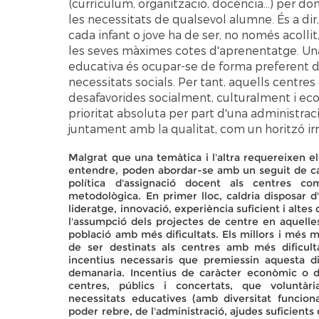
(currículum, organització, docència...) per d
les necessitats de qualsevol alumne. És a dir
cada infant o jove ha de ser, no només acollit
les seves màximes cotes d'aprenentatge. Una a
educativa és ocupar-se de forma preferent 
necessitats socials. Per tant, aquells centre
desafavorides socialment, culturalment i e
prioritat absoluta per part d'una administrac
juntament amb la qualitat, com un horitzó ir
Malgrat que una temàtica i l'altra requereixen el
entendre, poden abordar-se amb un seguit de c
política d'assignació docent als centres co
metodològica. En primer lloc, caldria disposar 
lideratge, innovació, experiència suficient i altes
l'assumpció dels projectes de centre en aquelles
població amb més dificultats. Els millors i més m
de ser destinats als centres amb més dificult
incentius necessaris que premiessin aquesta dis
demanaria. Incentius de caràcter econòmic o d
centres, públics i concertats, que voluntàr
necessitats educatives (amb diversitat funcio
poder rebre, de l'administració, ajudes suficient