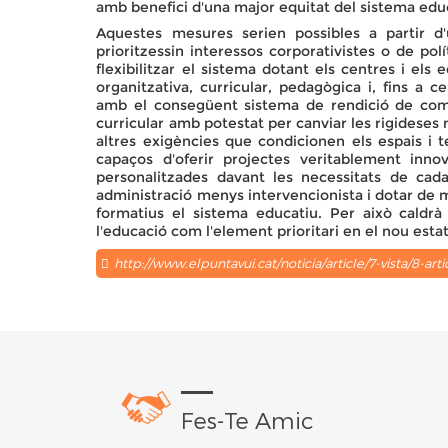
amb benefici d'una major equitat del sistema educa
Aquestes mesures serien possibles a partir d
prioritzessin interessos corporativistes o de polí
flexibilitzar el sistema dotant els centres i el
organitzativa, curricular, pedagògica i, fins a
amb el consegüent sistema de rendició de compt
curricular amb potestat per canviar les rigideses n
altres exigències que condicionen els espais i 
capaços d'oferir projectes veritablement inn
personalitzades davant les necessitats de ca
administració menys intervencionista i dotar de 
formatius el sistema educatiu. Per això caldrà 
l'educació com l'element prioritari en el nou estat
http://www.elpuntavui.cat/noticia/article/7-vista/8-art
Fes-Te Amic