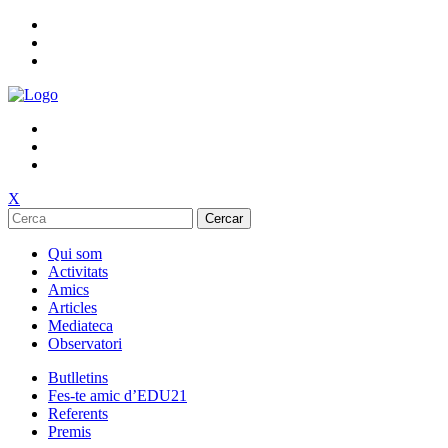
X
Cercar
Qui som
Activitats
Amics
Articles
Mediateca
Observatori
Butlletins
Fes-te amic d’EDU21
Referents
Premis