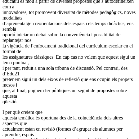
educatiu es mou a partir de diverses propostes que s’autodefineixen
com a
innovadores, tot promovent diversitat de mètodes pedagògics, noves
modalitats
d’aprenentatge i reorientacions dels espais i els temps didàctics, ens
semblà
oportú iniciar un debat sobre la conveniència i possibilitat de
replantejar-nos
la vigència de l’enfocament tradicional del currículum escolar en el
format de
les assignatures clàssiques. En cap cas no volem que aquest sigui un
tema puntual,
i per tant, reduït a una sola tribuna de discussió. Pel contrari, des
d’Edu21
pretenem sigui un dels eixos de reflexió que ens ocupin els propers
mesos i
que, al final, puguem fer públiques un seguit de propostes sobre
aquesta
qüestió.
I per què creiem que
aquesta temàtica és oportuna des de la coincidència dels altres
aspectes que
actualment estan en revisió (formes d’agrupar els alumnes per
aprendre; espais