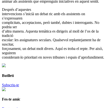
animar als assistents que emprenguin iniciatives en aquest sentit.
Després d’aquestes
intervencions s’inicià un debat ric amb els assistents on
s’expressaren
complicitats, acceptacions, però també, dubtes i interrogants. No
podria ser
d’altra manera. Aquesta temàtica es dirigeix al moll de l’os de la
tradició
escolar: les assignatures seculars. Qualsevol replantejament ha de
suscitar,
forçosament, un debat molt divers. Aquí es troba el repte. Per això,
seguirem
considerant-lo prioritari en noves tribunes i espais d’aprofundiment.
Butlletí
Subscriu-te
Fes-te amic