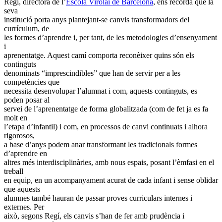
Regí, directora de l’
Escola Virolai de Barcelona
, ens recordà que la
seva
institució porta anys plantejant-se canvis transformadors del
currículum, de
les formes d’aprendre i, per tant, de les metodologies d’ensenyament
i
aprenentatge. Aquest camí comporta reconèixer quins són els
continguts
denominats “imprescindibles” que han de servir per a les
competències que
necessita desenvolupar l’alumnat i com, aquests continguts, es
poden posar al
servei de l’aprenentatge de forma globalitzada (com de fet ja es fa
molt en
l’etapa d’infantil) i com, en processos de canvi continuats i alhora
rigorosos,
a base d’anys podem anar transformant les tradicionals formes
d’aprendre en
altres més interdisciplinàries, amb nous espais, posant l’èmfasi en el
treball
en equip, en un acompanyament acurat de cada infant i sense oblidar
que aquests
alumnes també hauran de passar proves curriculars internes i
externes. Per
això, segons Regí, els canvis s’han de fer amb prudència i