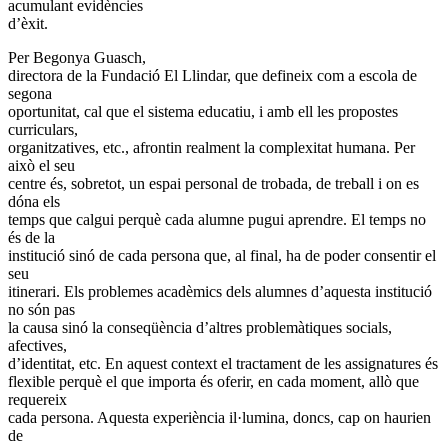
acumulant evidències
d’èxit.
Per Begonya Guasch,
directora de la Fundació El Llindar, que defineix com a escola de
segona
oportunitat, cal que el sistema educatiu, i amb ell les propostes
curriculars,
organitzatives, etc., afrontin realment la complexitat humana. Per
això el seu
centre és, sobretot, un espai personal de trobada, de treball i on es
dóna els
temps que calgui perquè cada alumne pugui aprendre. El temps no
és de la
institució sinó de cada persona que, al final, ha de poder consentir el
seu
itinerari. Els problemes acadèmics dels alumnes d’aquesta institució
no són pas
la causa sinó la conseqüència d’altres problemàtiques socials,
afectives,
d’identitat, etc. En aquest context el tractament de les assignatures és
flexible perquè el que importa és oferir, en cada moment, allò que
requereix
cada persona. Aquesta experiència il·lumina, doncs, cap on haurien
de