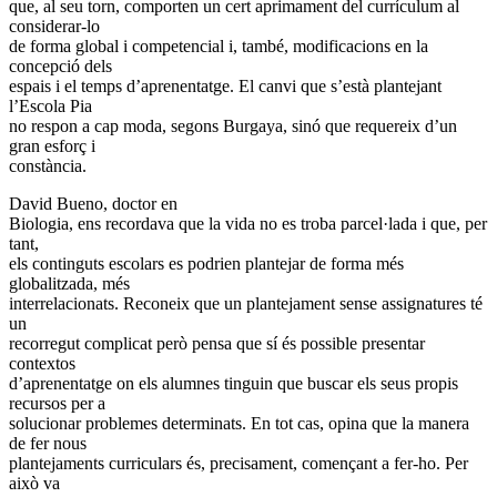
que, al seu torn, comporten un cert aprimament del currículum al
considerar-lo
de forma global i competencial i, també, modificacions en la
concepció dels
espais i el temps d’aprenentatge. El canvi que s’està plantejant
l’Escola Pia
no respon a cap moda, segons Burgaya, sinó que requereix d’un
gran esforç i
constància.
David Bueno, doctor en
Biologia, ens recordava que la vida no es troba parcel·lada i que, per
tant,
els continguts escolars es podrien plantejar de forma més
globalitzada, més
interrelacionats. Reconeix que un plantejament sense assignatures té
un
recorregut complicat però pensa que sí és possible presentar
contextos
d’aprenentatge on els alumnes tinguin que buscar els seus propis
recursos per a
solucionar problemes determinats. En tot cas, opina que la manera
de fer nous
plantejaments curriculars és, precisament, començant a fer-ho. Per
això va