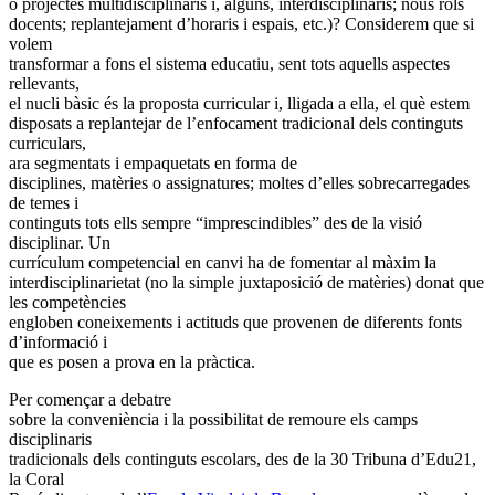
o projectes multidisciplinaris i, alguns, interdisciplinaris; nous rols
docents; replantejament d’horaris i espais, etc.)? Considerem que si
volem
transformar a fons el sistema educatiu, sent tots aquells aspectes
rellevants,
el nucli bàsic és la proposta curricular i, lligada a ella, el què estem
disposats a replantejar de l’enfocament tradicional dels continguts
curriculars,
ara segmentats i empaquetats en forma de
disciplines, matèries o assignatures; moltes d’elles sobrecarregades
de temes i
continguts tots ells sempre “imprescindibles” des de la visió
disciplinar. Un
currículum competencial en canvi ha de fomentar al màxim la
interdisciplinarietat (no la simple juxtaposició de matèries) donat que
les competències
engloben coneixements i actituds que provenen de diferents fonts
d’informació i
que es posen a prova en la pràctica.
Per començar a debatre
sobre la conveniència i la possibilitat de remoure els camps
disciplinaris
tradicionals dels continguts escolars, des de la 30 Tribuna d’Edu21,
la Coral