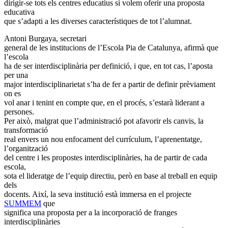
dirigir-se tots els centres educatius si volem oferir una proposta
educativa
que s’adapti a les diverses característiques de tot l’alumnat.
Antoni Burgaya, secretari
general de les institucions de l’Escola Pia de Catalunya, afirmà que
l’escola
ha de ser interdisciplinària per definició, i que, en tot cas, l’aposta
per una
major interdisciplinarietat s’ha de fer a partir de definir prèviament
on es
vol anar i tenint en compte que, en el procés, s’estarà liderant a
persones.
Per això, malgrat que l’administració pot afavorir els canvis, la
transformació
real envers un nou enfocament del currículum, l’aprenentatge,
l’organització
del centre i les propostes interdisciplinàries, ha de partir de cada
escola,
sota el lideratge de l’equip directiu, però en base al treball en equip
dels
docents. Així, la seva institució està immersa en el projecte
SUMMEM
que
significa una proposta per a la incorporació de franges
interdisciplinàries