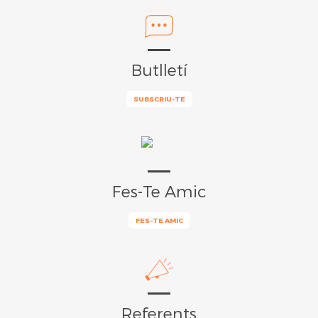
Butlletí
SUBSCRIU-TE
Fes-Te Amic
FES-TE AMIC
Referents