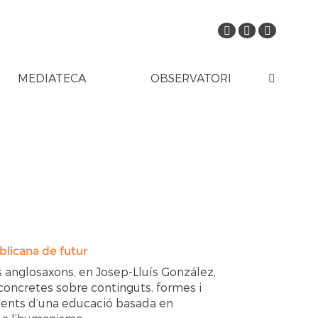
MEDIATECA
OBSERVATORI
blicana de futur
ls anglosaxons, en
Josep-Lluís González
,
 concretes sobre continguts, formes i
aments d’una educació basada en