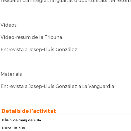
l’excel·lència integral, la igualtat d’oportunitats i el reto
Vídeos
Vídeo-resum de la Tribuna
Entrevista a Josep-Lluís González
Materials
Entrevista a Josep-Lluís González a La Vanguardia
Detalls de l’activitat
Dia
: 5 de maig de 2014
Hora
: 18:30h