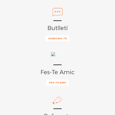
Butlletí
SUBSCRIU-TE
Fes-Te Amic
FES-TE AMIC