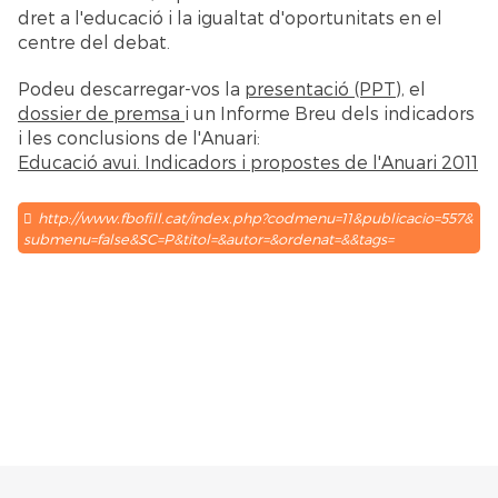
dret a l'educació i la igualtat d'oportunitats en el
centre del debat.
Podeu descarregar-vos la
presentació (PPT)
, el
dossier de premsa
i un Informe Breu dels indicadors
i les conclusions de l'Anuari:
Educació avui. Indicadors i propostes de l'Anuari 2011
http://www.fbofill.cat/index.php?codmenu=11&publicacio=557&
submenu=false&SC=P&titol=&autor=&ordenat=&&tags=