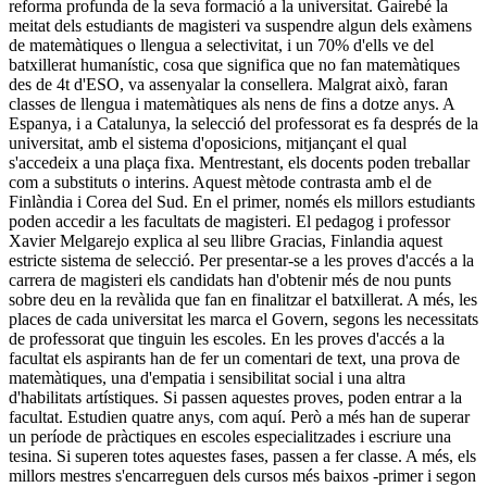
reforma profunda de la seva formació a la universitat. Gairebé la
meitat dels estudiants de magisteri va suspendre algun dels exàmens
de matemàtiques o llengua a selectivitat, i un 70% d'ells ve del
batxillerat humanístic, cosa que significa que no fan matemàtiques
des de 4t d'ESO, va assenyalar la consellera. Malgrat això, faran
classes de llengua i matemàtiques als nens de fins a dotze anys. A
Espanya, i a Catalunya, la selecció del professorat es fa després de la
universitat, amb el sistema d'oposicions, mitjançant el qual
s'accedeix a una plaça fixa. Mentrestant, els docents poden treballar
com a substituts o interins. Aquest mètode contrasta amb el de
Finlàndia i Corea del Sud. En el primer, només els millors estudiants
poden accedir a les facultats de magisteri. El pedagog i professor
Xavier Melgarejo explica al seu llibre Gracias, Finlandia aquest
estricte sistema de selecció. Per presentar-se a les proves d'accés a la
carrera de magisteri els candidats han d'obtenir més de nou punts
sobre deu en la revàlida que fan en finalitzar el batxillerat. A més, les
places de cada universitat les marca el Govern, segons les necessitats
de professorat que tinguin les escoles. En les proves d'accés a la
facultat els aspirants han de fer un comentari de text, una prova de
matemàtiques, una d'empatia i sensibilitat social i una altra
d'habilitats artístiques. Si passen aquestes proves, poden entrar a la
facultat. Estudien quatre anys, com aquí. Però a més han de superar
un període de pràctiques en escoles especialitzades i escriure una
tesina. Si superen totes aquestes fases, passen a fer classe. A més, els
millors mestres s'encarreguen dels cursos més baixos -primer i segon