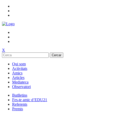
X
Cercar
Qui som
Activitats
Amics
Articles
Mediateca
Observatori
Butlletins
Fes-te amic d’EDU21
Referents
Premis