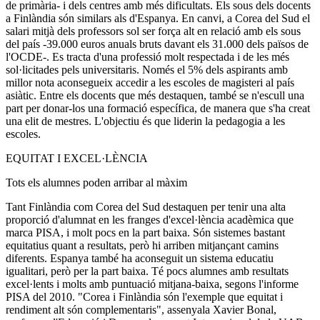
de primària- i dels centres amb més dificultats. Els sous dels docents
a Finlàndia són similars als d'Espanya. En canvi, a Corea del Sud el
salari mitjà dels professors sol ser força alt en relació amb els sous
del país -39.000 euros anuals bruts davant els 31.000 dels països de
l'OCDE-. Es tracta d'una professió molt respectada i de les més
sol·licitades pels universitaris. Només el 5% dels aspirants amb
millor nota aconsegueix accedir a les escoles de magisteri al país
asiàtic. Entre els docents que més destaquen, també se n'escull una
part per donar-los una formació específica, de manera que s'ha creat
una elit de mestres. L'objectiu és que liderin la pedagogia a les
escoles.
EQUITAT I EXCEL·LÈNCIA
Tots els alumnes poden arribar al màxim
Tant Finlàndia com Corea del Sud destaquen per tenir una alta
proporció d'alumnat en les franges d'excel·lència acadèmica que
marca PISA, i molt pocs en la part baixa. Són sistemes bastant
equitatius quant a resultats, però hi arriben mitjançant camins
diferents. Espanya també ha aconseguit un sistema educatiu
igualitari, però per la part baixa. Té pocs alumnes amb resultats
excel·lents i molts amb puntuació mitjana-baixa, segons l'informe
PISA del 2010. "Corea i Finlàndia són l'exemple que equitat i
rendiment alt són complementaris", assenyala Xavier Bonal,