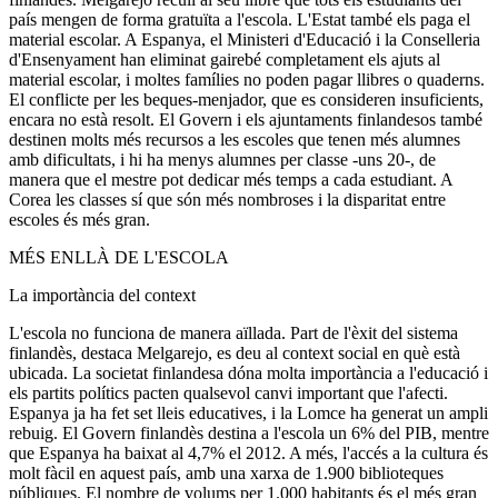
país mengen de forma gratuïta a l'escola. L'Estat també els paga el
material escolar. A Espanya, el Ministeri d'Educació i la Conselleria
d'Ensenyament han eliminat gairebé completament els ajuts al
material escolar, i moltes famílies no poden pagar llibres o quaderns.
El conflicte per les beques-menjador, que es consideren insuficients,
encara no està resolt. El Govern i els ajuntaments finlandesos també
destinen molts més recursos a les escoles que tenen més alumnes
amb dificultats, i hi ha menys alumnes per classe -uns 20-, de
manera que el mestre pot dedicar més temps a cada estudiant. A
Corea les classes sí que són més nombroses i la disparitat entre
escoles és més gran.
MÉS ENLLÀ DE L'ESCOLA
La importància del context
L'escola no funciona de manera aïllada. Part de l'èxit del sistema
finlandès, destaca Melgarejo, es deu al context social en què està
ubicada. La societat finlandesa dóna molta importància a l'educació i
els partits polítics pacten qualsevol canvi important que l'afecti.
Espanya ja ha fet set lleis educatives, i la Lomce ha generat un ampli
rebuig. El Govern finlandès destina a l'escola un 6% del PIB, mentre
que Espanya ha baixat al 4,7% el 2012. A més, l'accés a la cultura és
molt fàcil en aquest país, amb una xarxa de 1.900 biblioteques
públiques. El nombre de volums per 1.000 habitants és el més gran