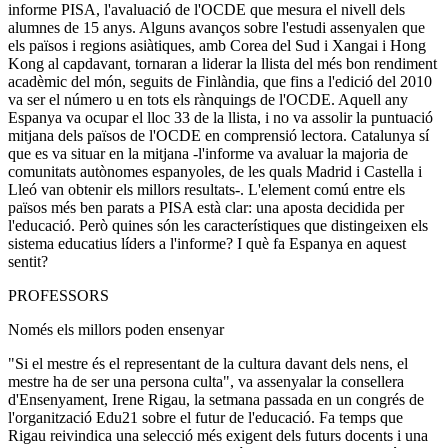
informe PISA, l'avaluació de l'OCDE que mesura el nivell dels
alumnes de 15 anys. Alguns avanços sobre l'estudi assenyalen que
els països i regions asiàtiques, amb Corea del Sud i Xangai i Hong
Kong al capdavant, tornaran a liderar la llista del més bon rendiment
acadèmic del món, seguits de Finlàndia, que fins a l'edició del 2010
va ser el número u en tots els rànquings de l'OCDE. Aquell any
Espanya va ocupar el lloc 33 de la llista, i no va assolir la puntuació
mitjana dels països de l'OCDE en comprensió lectora. Catalunya sí
que es va situar en la mitjana -l'informe va avaluar la majoria de
comunitats autònomes espanyoles, de les quals Madrid i Castella i
Lleó van obtenir els millors resultats-. L'element comú entre els
països més ben parats a PISA està clar: una aposta decidida per
l'educació. Però quines són les característiques que distingeixen els
sistema educatius líders a l'informe? I què fa Espanya en aquest
sentit?
PROFESSORS
Només els millors poden ensenyar
"Si el mestre és el representant de la cultura davant dels nens, el
mestre ha de ser una persona culta", va assenyalar la consellera
d'Ensenyament, Irene Rigau, la setmana passada en un congrés de
l'organització Edu21 sobre el futur de l'educació. Fa temps que
Rigau reivindica una selecció més exigent dels futurs docents i una