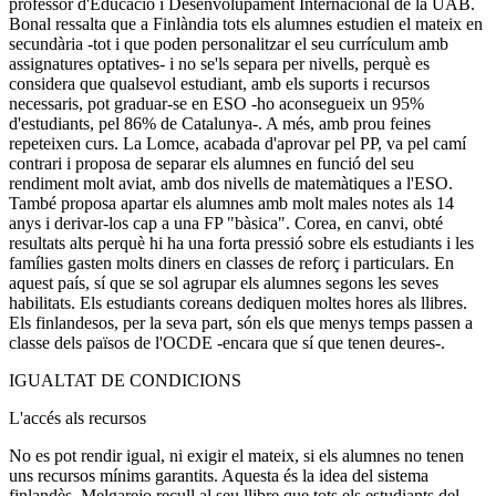
professor d'Educació i Desenvolupament Internacional de la UAB.
Bonal ressalta que a Finlàndia tots els alumnes estudien el mateix en
secundària -tot i que poden personalitzar el seu currículum amb
assignatures optatives- i no se'ls separa per nivells, perquè es
considera que qualsevol estudiant, amb els suports i recursos
necessaris, pot graduar-se en ESO -ho aconsegueix un 95%
d'estudiants, pel 86% de Catalunya-. A més, amb prou feines
repeteixen curs. La Lomce, acabada d'aprovar pel PP, va pel camí
contrari i proposa de separar els alumnes en funció del seu
rendiment molt aviat, amb dos nivells de matemàtiques a l'ESO.
També proposa apartar els alumnes amb molt males notes als 14
anys i derivar-los cap a una FP "bàsica". Corea, en canvi, obté
resultats alts perquè hi ha una forta pressió sobre els estudiants i les
famílies gasten molts diners en classes de reforç i particulars. En
aquest país, sí que se sol agrupar els alumnes segons les seves
habilitats. Els estudiants coreans dediquen moltes hores als llibres.
Els finlandesos, per la seva part, són els que menys temps passen a
classe dels països de l'OCDE -encara que sí que tenen deures-.
IGUALTAT DE CONDICIONS
L'accés als recursos
No es pot rendir igual, ni exigir el mateix, si els alumnes no tenen
uns recursos mínims garantits. Aquesta és la idea del sistema
finlandès. Melgarejo recull al seu llibre que tots els estudiants del