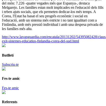
del món: 7.226 -quatre vegades més que Espanya-, destaca
Melgarejo. Les famílies estan molt implicades en l'educació dels fills
i reben ajuts socials, que els permeten dedicar-los més temps. A
Corea, l'Estat ha basat el seu progrés econòmic i social en
l'educació, amb un sistema més estricte i no tant igualitari com a
Finlàndia, amb més pressió individual i amb una despesa privada de
les famílies més alta.
http://www.lavanguardia.com/encatala/20131202/54395082428/claus
exit-sistemes-educatius-finlandia-corea-del-sud.html
Butlletí
Subscriu-te
Fes-te amic
Fes-te amic
Referents