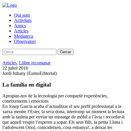
Qui som
Activitats
Amics
Articles
Mediateca
Observatori
Cercar
Articles
,
Llibre recomanat
22 juliol 2016
Jordi Jubany (EumoEditorial)
La família en digital
Apropiar-nos de la tecnologia per compartir experiències,
coneixements i emocions
En Josep Garcia acaba d’actualitzar el seu perfil professional a la
xarxa mentre l’Ester, la seva dona, interromp un moment la lectura
amb la tauleta per enviar un missatge de mòbil a l’àvia i recordar-li
que aquell vespre l’esperen a sopar. Els seus fills, la petita Lluna i
l’adolescent Oriol, coincideixen, cosa estranya!, a deixar les