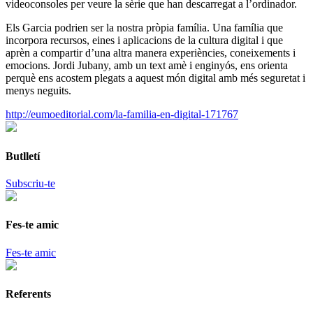
videoconsoles per veure la sèrie que han descarregat a l’ordinador.
Els Garcia podrien ser la nostra pròpia família. Una família que
incorpora recursos, eines i aplicacions de la cultura digital i que
aprèn a compartir d’una altra manera experiències, coneixements i
emocions. Jordi Jubany, amb un text amè i enginyós, ens orienta
perquè ens acostem plegats a aquest món digital amb més seguretat i
menys neguits.
http://eumoeditorial.com/la-familia-en-digital-171767
Butlletí
Subscriu-te
Fes-te amic
Fes-te amic
Referents