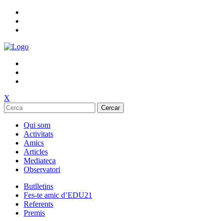
X
Cercar
Qui som
Activitats
Amics
Articles
Mediateca
Observatori
Butlletins
Fes-te amic d’EDU21
Referents
Premis