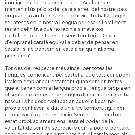
immigració llatinoamericana, ni... Ara hem de
mantenir l’ús públic del català arreu del nostre país
emprant-lo amb tothom que hi viu i treballa, exigint
ser atesos en la nostra llengua per escrit i oralment;
res en definitiva que no facin els mateixos
castellanoparlants en els seus territoris. Deixar
d’emprar el català equival a deixar de pensar en
català i si no pensem en català en quin idioma
pensarem?
Tot des del respecte més sincer per totes les
llengües, començant pel castellà, que tots coneixem
i volem emprar correctament quan som en terres
que el tenen com a llengua pròpia, llengua pròpia en
el sentit de representar l’origen d’una cultura que ha
nascut i s’ha desenvolupat en aquells llocs, no
pròpia per haver-la dut a un altre territori, sigui per
colonització o per emigració. Sense el poder d’un
estat propi, solament ens resta el poder de la
voluntat de ser i de sobreviure com a poble, per tant,
com ja he dit en una altra ocasió, si el català mor, els