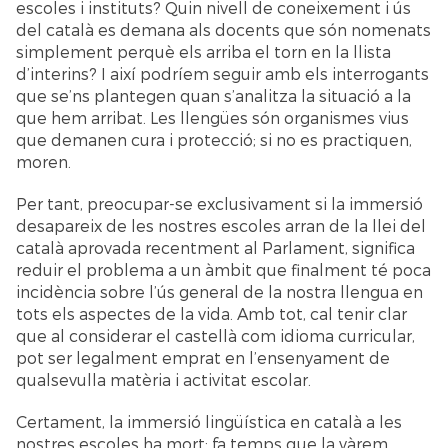
escoles i instituts? Quin nivell de coneixement i ús
del català es demana als docents que són nomenats
simplement perquè els arriba el torn en la llista
d’interins? I així podríem seguir amb els interrogants
que se’ns plantegen quan s’analitza la situació a la
que hem arribat. Les llengües són organismes vius
que demanen cura i protecció; si no es practiquen,
moren.
Per tant, preocupar-se exclusivament si la immersió
desapareix de les nostres escoles arran de la llei del
català aprovada recentment al Parlament, significa
reduir el problema a un àmbit que finalment té poca
incidència sobre l’ús general de la nostra llengua en
tots els aspectes de la vida. Amb tot, cal tenir clar
que al considerar el castellà com idioma curricular,
pot ser legalment emprat en l’ensenyament de
qualsevulla matèria i activitat escolar.
Certament, la immersió lingüística en català a les
nostres escoles ha mort; fa temps que la vàrem