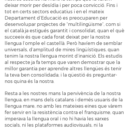
deixar morir per desídia i per poca convicció. Fins i
tot en certs sectors educatius i en el mateix
Departament d’Educació es preocuparen per
desenvolupar projectes de “multilingüisme”, com si
el català ja estigués garantit i consolidat, quan el què
succeeix és que cada forat deixat per la nostra
llengua l’omple el castellà. Però havíem de semblar
universals, d’amplitud de mires lingüístiques, quan
tenim la nostra llengua morint d’inanició. Els estudis
al respecte ja fa temps que varen demostrar que la
millor garantia per aprendre altres llengües és tenir
la teva ben consolidada; i la qüestió és preguntar-
nos quina és la nostra.
Resta a les nostres mans la pervivència de la nostra
llengua, en mans dels catalans i demés usuaris de la
llengua mare, no amb les mateixes eines que vàrem
fer servir en la resistència contra el franquisme, quan
imperava la llengua oral i no hi havia les xarxes
socials, ni les plataformes audiovisuals, ni la