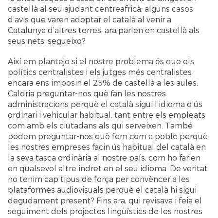
castellà al seu ajudant centreafricà; alguns casos
d’avis que varen adoptar el català al venir a
Catalunya d’altres terres, ara parlen en castellà als
seus nets; segueixo?
Així em plantejo si el nostre problema és que els
polítics centralistes i els jutges més centralistes
encara ens imposin el 25% de castellà a les aules.
Caldria preguntar-nos què fan les nostres
administracions perquè el català sigui l’idioma d’ús
ordinari i vehicular habitual, tant entre els empleats
com amb els ciutadans als qui serveixen. També
podem preguntar-nos què fem com a poble perquè
les nostres empreses facin ús habitual del català en
la seva tasca ordinària al nostre país, com ho farien
en qualsevol altre indret en el seu idioma. De veritat
no tenim cap tipus de força per convèncer a les
plataformes audiovisuals perquè el català hi sigui
degudament present? Fins ara, qui revisava i feia el
seguiment dels projectes lingüístics de les nostres