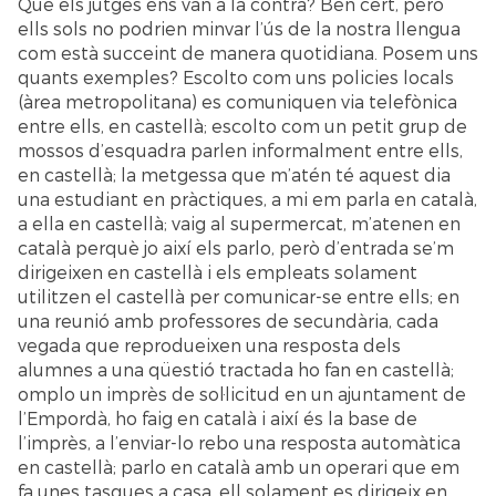
Que els jutges ens van a la contra? Ben cert, però
ells sols no podrien minvar l’ús de la nostra llengua
com està succeint de manera quotidiana. Posem uns
quants exemples? Escolto com uns policies locals
(àrea metropolitana) es comuniquen via telefònica
entre ells, en castellà; escolto com un petit grup de
mossos d’esquadra parlen informalment entre ells,
en castellà; la metgessa que m’atén té aquest dia
una estudiant en pràctiques, a mi em parla en català,
a ella en castellà; vaig al supermercat, m’atenen en
català perquè jo així els parlo, però d’entrada se’m
dirigeixen en castellà i els empleats solament
utilitzen el castellà per comunicar-se entre ells; en
una reunió amb professores de secundària, cada
vegada que reprodueixen una resposta dels
alumnes a una qüestió tractada ho fan en castellà;
omplo un imprès de sol·licitud en un ajuntament de
l’Empordà, ho faig en català i així és la base de
l’imprès, a l’enviar-lo rebo una resposta automàtica
en castellà; parlo en català amb un operari que em
fa unes tasques a casa, ell solament es dirigeix en