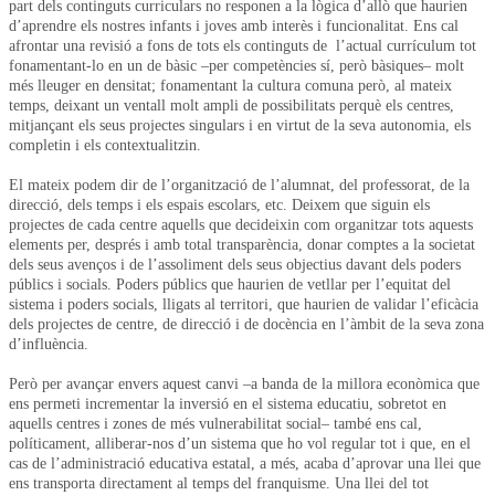
part dels continguts curriculars no responen a la lògica d’allò que haurien
d’aprendre els nostres infants i joves amb interès i funcionalitat. Ens cal
afrontar una revisió a fons de tots els continguts de l’actual currículum tot
fonamentant-lo en un de bàsic –per competències sí, però bàsiques– molt
més lleuger en densitat; fonamentant la cultura comuna però, al mateix
temps, deixant un ventall molt ampli de possibilitats perquè els centres,
mitjançant els seus projectes singulars i en virtut de la seva autonomia, els
completin i els contextualitzin.
El mateix podem dir de l’organització de l’alumnat, del professorat, de la
direcció, dels temps i els espais escolars, etc. Deixem que siguin els
projectes de cada centre aquells que decideixin com organitzar tots aquests
elements per, després i amb total transparència, donar comptes a la societat
dels seus avenços i de l’assoliment dels seus objectius davant dels poders
públics i socials. Poders públics que haurien de vetllar per l’equitat del
sistema i poders socials, lligats al territori, que haurien de validar l’eficàcia
dels projectes de centre, de direcció i de docència en l’àmbit de la seva zona
d’influència.
Però per avançar envers aquest canvi –a banda de la millora econòmica que
ens permeti incrementar la inversió en el sistema educatiu, sobretot en
aquells centres i zones de més vulnerabilitat social– també ens cal,
políticament, alliberar-nos d’un sistema que ho vol regular tot i que, en el
cas de l’administració educativa estatal, a més, acaba d’aprovar una llei que
ens transporta directament al temps del franquisme. Una llei del tot