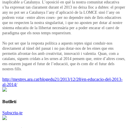
inaplicable a Catalunya. L’oposició en què la nostra comunitat educativa
s’ha expressat tan clarament durant el 2013 no deixa lloc a dubtes: el proper
any no pot ser a Catalunya l’any d’aplicació de la LOMCE sinó l’any on
podrem votar –entre altres coses– per no dependre més de lleis educatives
que no respecten la nostra singularitat, i que no aposten per dotar al nostre
sistema educatiu de la llibertat necessària per a poder encarar el canvi de
paradigma que els nous temps requereixen.
No pot ser que la resposta política a aquests reptes sigui conduir-nos
directament al túnel del passat i no pas dotar-nos de les eines que ens
permetin afrontar-los amb creativitat, innovació i valentia. Quan, com a
catalans, siguem cridats a les urnes al 2014 pensem que, entre d’altres coses,
ens estarem jugant el futur de l’educació, que és com dir el futur dels
nostres fills.
http://mestres.ara.cat/blogedu21/2013/12/28/en-educacio-del-2013-
al-2014/
Butlletí
Subscriu-te