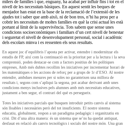
milers de famílies i que, enguany, ha acabat per influir fins i tot en el
nivell de les necessitats bàsiques. En aquest sentit les beques de
menjador han estat en la base de la reclamació de l’extensió de les
ajudes tot i saber que amb això, ni de bon tros, n’hi ha prou per a
cobrir les necessitats de moltes famílies en què la crisi actual les està
portant al límit de la supervivència. Tots sabem que sense unes
condicions socioeconòmiques i familiars d’un cert nivell de benestar
i seguretat el nivell de desenvolupament personal, social i acadèmic
dels escolars minva i es ressenten els seus resultats.
En aquest joc d’equilibris l’aposta per activar, estendre i modernitzar els
estudis de FP, així com la continuació en la prioritat per a la lectura i la seva
comprensió, poden destacar-se com a factors positius de les polítiques
empreses, Amb més dubtes recollim les iniciatives per incrementar horari de
les matemàtiques o les accions de reforç per a grups de 1r d’ESO. Al nostre
entendre, ambdues mesures per si soles no garanteixen una millora de
resultats i, segons com s’apliqui la segona, pot acabar derivant amb unes
condicions menys inclusives pels alumnes amb més necessitats educatives,
justament a ben segur, el contrari del què es persegueix.
Totes les iniciatives parcials que busquen introduir petits canvis al sistema
són lloables i necessàries però del tot insuficients. El nostre sistema
educatiu, globalment, respon a un paradigma pedagògic i organitzatiu en
crisi. Dit d’una altra manera: és un sistema que se’ns ha quedat antiquat,
desfasat en relació als canvis tecnològics i socials del nostre món. Una gran