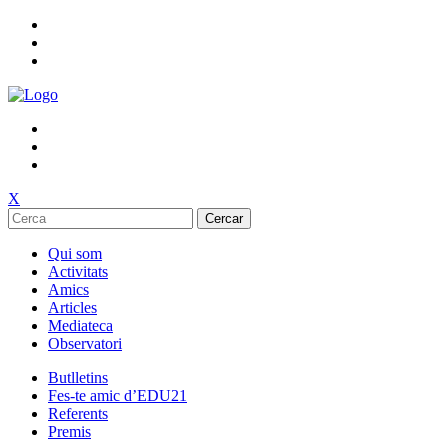
X
Cercar
Qui som
Activitats
Amics
Articles
Mediateca
Observatori
Butlletins
Fes-te amic d’EDU21
Referents
Premis