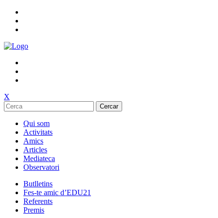
X
Cercar
Qui som
Activitats
Amics
Articles
Mediateca
Observatori
Butlletins
Fes-te amic d’EDU21
Referents
Premis