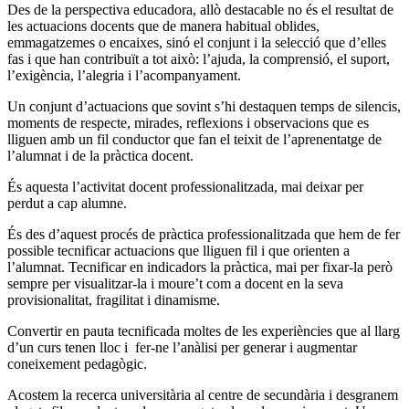
Des de la perspectiva educadora, allò destacable no és el resultat de
les actuacions docents que de manera habitual oblides,
emmagatzemes o encaixes, sinó el conjunt i la selecció que d’elles
fas i que han contribuït a tot això: l’ajuda, la comprensió, el suport,
l’exigència, l’alegria i l’acompanyament.
Un conjunt d’actuacions que sovint s’hi destaquen temps de silencis,
moments de respecte, mirades, reflexions i observacions que es
lliguen amb un fil conductor que fan el teixit de l’aprenentatge de
l’alumnat i de la pràctica docent.
És aquesta l’activitat docent professionalitzada, mai deixar per
perdut a cap alumne.
És des d’aquest procés de pràctica professionalitzada que hem de fer
possible tecnificar actuacions que lliguen fil i que orienten a
l’alumnat. Tecnificar en indicadors la pràctica, mai per fixar-la però
sempre per visualitzar-la i moure’t com a docent en la seva
provisionalitat, fragilitat i dinamisme.
Convertir en pauta tecnificada moltes de les experiències que al llarg
d’un curs tenen lloc i fer-ne l’anàlisi per generar i augmentar
coneixement pedagògic.
Acostem la recerca universitària al centre de secundària i desgranem