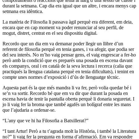
comportaments o reaccions que tenia al llarg d’una sessió de classe i
durant la setmana. Cap dia era igual que un altre, i encara menys cap
setmana era idèntica.
La matèria de Filosofia li passava àgil perquè era diferent, em deia,
encara que en cap moment va poder renunciar al seu perfil, de
mogut, distret, centrat en el seu dispositiu digital.
Recordo que un dia em va demanar poder llegir un llibre d’un
referent de filosofia perquè en tenia ganes, i va afegir, que podia ser
del seu interès. No m’ho vaig pensar gens, el vaig engrescar a fer-ho
però amb la condició que es preparés una posada en escena davant
els companys, oral i en català de la seva lectura i recerca (calia que
practiqués la llengua catalana perquè en tenia dificultats), i tenint en
compte unes normes d’exposició i d’ús de llenguatge tècnic.
Aquesta part és la que més mandra li va fer, però volia quedar bé i
se’n va sortir. Recordo bé que em va dir que durant la posada en
escena havia de tenir la pantalla oberta perquè li donaria seguretat. I
jo li vaig fer la broma que també agafés un bolígraf entre les mans
que l’ajudaria a ordenar-se.
“L'any que ve hi ha Filosofia a Batxillerat?”
“I tant Artur! Però a tu t’agrada molt la Història, i també la Literatura
no?” li vaig fer la pregunta en forma d’afirmació. Em va respondre