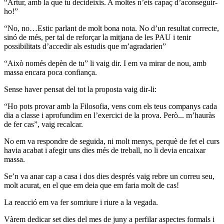
“Artur, amb la que tu decideixis. A moltes n’ets capaç d’aconseguir-
ho!”
“No, no…Estic parlant de molt bona nota. No d’un resultat correcte,
sinó de més, per tal de reforçar la mitjana de les PAU i tenir
possibilitats d’accedir als estudis que m’agradarien”
“Això només depèn de tu” li vaig dir. I em va mirar de nou, amb
massa encara poca confiança.
Sense haver pensat del tot la proposta vaig dir-li:
“Ho pots provar amb la Filosofia, vens com els teus companys cada
dia a classe i aprofundim en l’exercici de la prova. Però... m’hauràs
de fer cas”, vaig recalcar.
No em va respondre de seguida, ni molt menys, perquè de fet el curs
havia acabat i afegir uns dies més de treball, no li devia encaixar
massa.
Se’n va anar cap a casa i dos dies després vaig rebre un correu seu,
molt acurat, en el que em deia que em faria molt de cas!
La reacció em va fer somriure i riure a la vegada.
Vàrem dedicar set dies del mes de juny a perfilar aspectes formals i