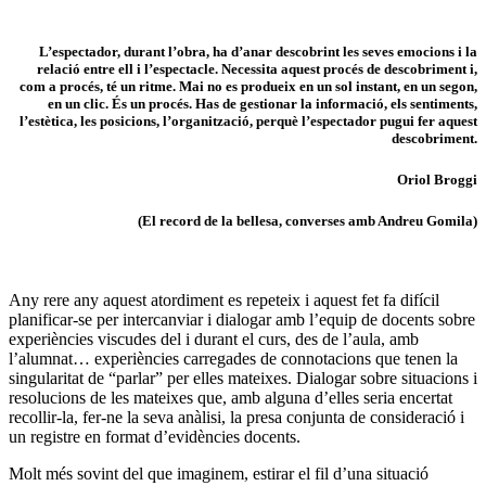
L’espectador, durant l’obra, ha d’anar descobrint les seves emocions i la
relació entre ell i l’espectacle. Necessita aquest procés de descobriment i,
com a procés, té un ritme. Mai no es produeix en un sol instant, en un segon,
en un clic. És un procés. Has de gestionar la informació, els sentiments,
l’estètica, les posicions, l’organització, perquè l’espectador pugui fer aquest
descobriment.
Oriol Broggi
(El record de la bellesa, converses amb Andreu Gomila)
Any rere any aquest atordiment es repeteix i aquest fet fa difícil
planificar-se per intercanviar i dialogar amb l’equip de docents sobre
experiències viscudes del i durant el curs, des de l’aula, amb
l’alumnat… experiències carregades de connotacions que tenen la
singularitat de “parlar” per elles mateixes. Dialogar sobre situacions i
resolucions de les mateixes que, amb alguna d’elles seria encertat
recollir-la, fer-ne la seva anàlisi, la presa conjunta de consideració i
un registre en format d’evidències docents.
Molt més sovint del que imaginem, estirar el fil d’una situació