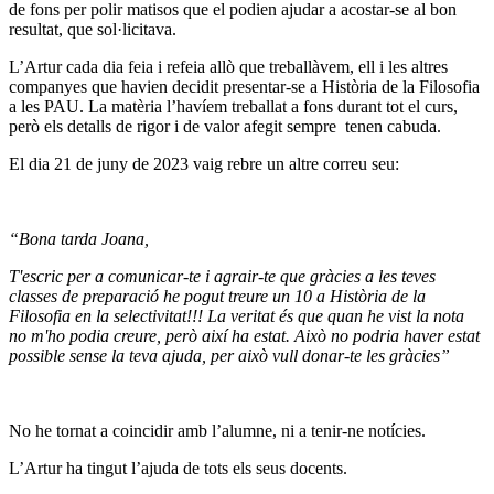
de fons per polir matisos que el podien ajudar a acostar-se al bon
resultat, que sol·licitava.
L’Artur cada dia feia i refeia allò que treballàvem, ell i les altres
companyes que havien decidit presentar-se a Història de la Filosofia
a les PAU. La matèria l’havíem treballat a fons durant tot el curs,
però els detalls de rigor i de valor afegit sempre tenen cabuda.
El dia 21 de juny de 2023 vaig rebre un altre correu seu:
“Bona tarda Joana,
T'escric per a comunicar-te i agrair-te que gràcies a les teves
classes de preparació he pogut treure un 10 a Història de la
Filosofia en la selectivitat!!! La veritat és que quan he vist la nota
no m'ho podia creure, però així ha estat. Això no podria haver estat
possible sense la teva ajuda, per això vull donar-te les gràcies”
No he tornat a coincidir amb l’alumne, ni a tenir-ne notícies.
L’Artur ha tingut l’ajuda de tots els seus docents.