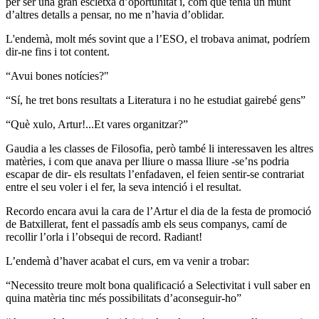
per ser una gran escletxa d’oportunitat i, com que tenia un munt
d’altres detalls a pensar, no me n’havia d’oblidar.
L'endemà, molt més sovint que a l’ESO, el trobava animat, podríem
dir-ne fins i tot content.
“Avui bones notícies?"
“Sí, he tret bons resultats a Literatura i no he estudiat gairebé gens”
“Què xulo, Artur!...Et vares organitzar?”
Gaudia a les classes de Filosofia, però també li interessaven les altres
matèries, i com que anava per lliure o massa lliure -se’ns podria
escapar de dir- els resultats l’enfadaven, el feien sentir-se contrariat
entre el seu voler i el fer, la seva intenció i el resultat.
Recordo encara avui la cara de l’Artur el dia de la festa de promoció
de Batxillerat, fent el passadís amb els seus companys, camí de
recollir l’orla i l’obsequi de record. Radiant!
L’endemà d’haver acabat el curs, em va venir a trobar:
“Necessito treure molt bona qualificació a Selectivitat i vull saber en
quina matèria tinc més possibilitats d’aconseguir-ho”