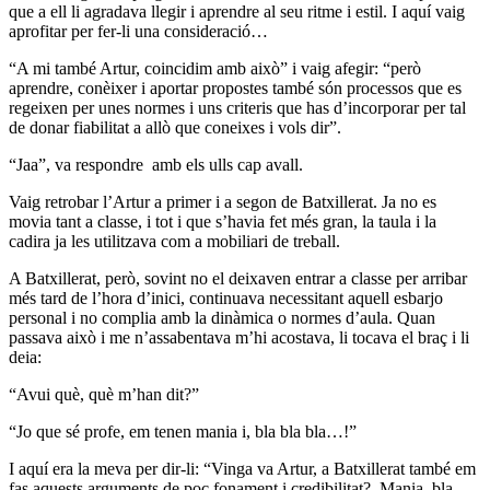
que a ell li agradava llegir i aprendre al seu ritme i estil. I aquí vaig
aprofitar per fer-li una consideració…
“A mi també Artur, coincidim amb això” i vaig afegir: “però
aprendre, conèixer i aportar propostes també són processos que es
regeixen per unes normes i uns criteris que has d’incorporar per tal
de donar fiabilitat a allò que coneixes i vols dir”.
“Jaa”, va respondre amb els ulls cap avall.
Vaig retrobar l’Artur a primer i a segon de Batxillerat. Ja no es
movia tant a classe, i tot i que s’havia fet més gran, la taula i la
cadira ja les utilitzava com a mobiliari de treball.
A Batxillerat, però, sovint no el deixaven entrar a classe per arribar
més tard de l’hora d’inici, continuava necessitant aquell esbarjo
personal i no complia amb la dinàmica o normes d’aula. Quan
passava això i me n’assabentava m’hi acostava, li tocava el braç i li
deia:
“Avui què, què m’han dit?”
“Jo que sé profe, em tenen mania i, bla bla bla…!”
I aquí era la meva per dir-li: “Vinga va Artur, a Batxillerat també em
fas aquests arguments de poc fonament i credibilitat? Mania, bla,