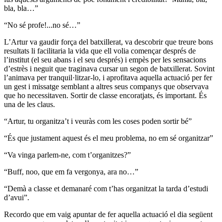
bla, bla…”
“No sé profe!...no sé…”
L’Artur va gaudir força del batxillerat, va descobrir que treure bons
resultats li facilitaria la vida que ell volia començar després de
l’institut (el seu abans i el seu després) i empès per les sensacions
d’estrès i neguit que traginava cursar un segon de batxillerat. Sovint
l’animava per tranquil·litzar-lo, i aprofitava aquella actuació per fer
un gest i missatge semblant a altres seus companys que observava
que ho necessitaven. Sortir de classe encoratjats, és important. És
una de les claus.
“Artur, tu organitza’t i veuràs com les coses poden sortir bé”
“És que justament aquest és el meu problema, no em sé organitzar”
“Va vinga parlem-ne, com t’organitzes?”
“Buff, noo, que em fa vergonya, ara no…”
“Demà a classe et demanaré com t’has organitzat la tarda d’estudi
d’avui”.
Recordo que em vaig apuntar de fer aquella actuació el dia següent