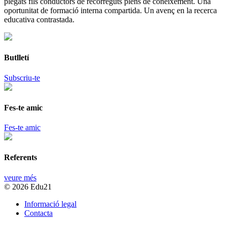
plegats fils conductors de recorreguts plens de coneixement. Una
oportunitat de formació interna compartida. Un avenç en la recerca
educativa contrastada.
Butlletí
Subscriu-te
Fes-te amic
Fes-te amic
Referents
veure més
© 2026 Edu21
Informació legal
Contacta