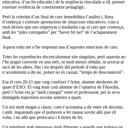
educativa, d’un fet educatiu i de la seqüència vinculada a ell, permet
extreure evidència de coneixement pedagògic.
Però la celeritat d’un final de curs immobilitza l’anàlisi i, lluny
d’endreçar i extreure aportacions de situacions educatives, com a
molt deixen que ens empenyin o traslladin cap al curs que comença,
amb les “piles carregades” per “haver fet net” de l’aclaparament
final.
Aquest estiu me n’he emportat una d’aquestes emocions de curs.
Totes les experiències docent-alumnat són singulars, però aquesta no
l’he pogut convertir en una més, ni molt menys oblidat, ni arxivat al
racó de les altres, fins i tot després del període d’estiu que
n’acostumem a dir-ne, potser no és casual, “temps de desconnexió”.
Era el curs 20-21 que vaig conèixer l’Artur, alumne aleshores de
quart d’ESO. El vaig tenir com alumne de l’optativa de Filosofia,
però l’Artur era ja “molt conegut” entre el professorat, per la seva
distingida trajectòria escolar anterior a quart.
Un noi molt mogut a classe, com s’acostuma a dir entre els docents,
i amb inquietuds que el portaven a fer massa sovint allò que ell
volia, i no allò que pertocava i li deien de fer.
Un estudiant amb interessos molt diferents a aquells que trobava en