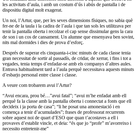
les activitats d’aula, i amb un costum d’ús i abús de pantalla i de
dispositiu digital molt exagerat.
Un noi, l’Artur, que, per les seves dimensions físiques, no sabia què
fer-ne de la taula i la cadira de l’aula i que tan sols les utilitzava per
tenir la pantalla oberta i recolzar el cap sense dissimular gens la cara
de son i un cos de cansament. Un alumne que ensenyava ben sovint,
nits mal dormides i dies de prova d’esforç.
Després de superar els cinquanta-i-cinc minuts de cada classe tenia
gran necessitat de sortir al passadís, de cridar, de xerrar, i fins i tot a
vegades, tenia temps d’enfadar-se amb els companys d’altres aules.
Entrava habitualment tard a l’aula perquè necessitava aquests minuts
d’esbarjo personal entre classe i classe.
A veure com trobarem avui l’Artur?
“Avui encara, prou bé…”avui fatal”; “avui m’he enfadat amb ell
perquè fa la classe amb la pantalla oberta i connectat a fonts que ell
decideix i ja porta de casa”; “li he posat una amonestació i en
comença a tenir d’acumulades”; frases de professorat recurrents
sobre aquest noi de quart d’ESO que quan t’acostaves a ell i
provaves d’establir vincle, et deia: “és que jo “profe” m’avorreixo i
necessito entretenir-me”