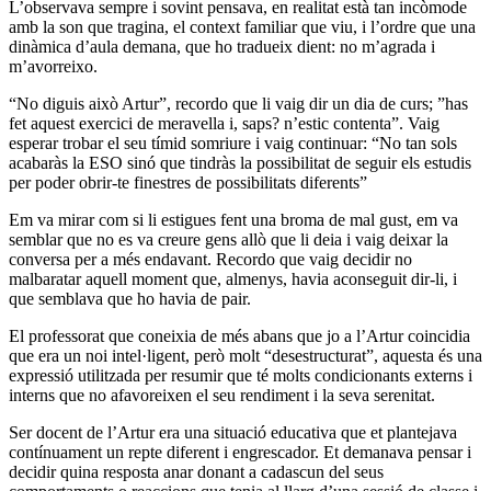
L’observava sempre i sovint pensava, en realitat està tan incòmode
amb la son que tragina, el context familiar que viu, i l’ordre que una
dinàmica d’aula demana, que ho tradueix dient: no m’agrada i
m’avorreixo.
“No diguis això Artur”, recordo que li vaig dir un dia de curs; ”has
fet aquest exercici de meravella i, saps? n’estic contenta”. Vaig
esperar trobar el seu tímid somriure i vaig continuar: “No tan sols
acabaràs la ESO sinó que tindràs la possibilitat de seguir els estudis
per poder obrir-te finestres de possibilitats diferents”
Em va mirar com si li estigues fent una broma de mal gust, em va
semblar que no es va creure gens allò que li deia i vaig deixar la
conversa per a més endavant. Recordo que vaig decidir no
malbaratar aquell moment que, almenys, havia aconseguit dir-li, i
que semblava que ho havia de pair.
El professorat que coneixia de més abans que jo a l’Artur coincidia
que era un noi intel·ligent, però molt “desestructurat”, aquesta és una
expressió utilitzada per resumir que té molts condicionants externs i
interns que no afavoreixen el seu rendiment i la seva serenitat.
Ser docent de l’Artur era una situació educativa que et plantejava
contínuament un repte diferent i engrescador. Et demanava pensar i
decidir quina resposta anar donant a cadascun del seus