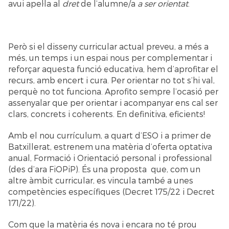
avui apel·la al
dret
de l’alumne/a
a ser orientat
.
Però si el disseny curricular actual preveu, a més a
més, un temps i un espai nous per complementar i
reforçar aquesta funció educativa, hem d’aprofitar el
recurs, amb encert i cura. Per orientar no tot s’hi val,
perquè no tot funciona. Aprofito sempre l’ocasió per
assenyalar que per orientar i acompanyar ens cal ser
clars, concrets i coherents. En definitiva, eficients!
Amb el nou currículum, a quart d’ESO i a primer de
Batxillerat, estrenem una matèria d’oferta optativa
anual, Formació i Orientació personal i professional
(des d’ara FiOPiP). És una proposta que, com un
altre àmbit curricular, es vincula també a unes
competències específiques (Decret 175/22 i Decret
171/22).
Com que la matèria és nova i encara no té prou