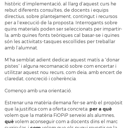
històric d’implementació, al llarg d’aquest curs he
rebut diferents consultes, de docents i equips
directius, sobre plantejament, contingut i recursos
per a l’execució de la proposta. Interrogants sobre
quins materials poden ser seleccionats per impartir-
la, amb quines fonts teòriques cal basar-se i quines
són les activitats-tasques escollides per treballar
amb l’alumnat.
M’ha semblat adient dedicar aquest matís a “donar
pistes” i alguna recomanació sobre com encertar i
utilitzar aquest nou recurs, com deia, amb encert de
claredat, concreció i coherència.
Començo amb una orientació.
Estrenar una matèria demana fer-se amb el propòsit
que la justifica com a oferta concreta:
per a què
volem que la matèria FiOPiP serveixi als alumnes,
què
volem aconseguir com a docents dins el marc
curricular, i
com
volem que els pugui revertir en la