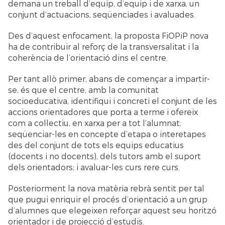
demana un treball d’equip, d’equip i de xarxa, un
conjunt d’actuacions, seqüenciades i avaluades.
Des d’aquest enfocament, la proposta FiOPiP nova
ha de contribuir al reforç de la transversalitat i la
coherència de l’orientació dins el centre.
Per tant allò primer, abans de començar a impartir-
se, és que el centre, amb la comunitat
socioeducativa, identifiqui i concreti el conjunt de les
accions orientadores que porta a terme i ofereix
com a col·lectiu, en xarxa per a tot l’alumnat;
seqüenciar-les en concepte d’etapa o interetapes
des del conjunt de tots els equips educatius
(docents i no docents), dels tutors amb el suport
dels orientadors; i avaluar-les curs rere curs.
Posteriorment la nova matèria rebrà sentit per tal
que pugui enriquir el procés d’orientació a un grup
d’alumnes que elegeixen reforçar aquest seu horitzó
orientador i de projecció d’estudis.