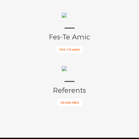
Fes-Te Amic
FES-TE AMIC
Referents
VEURE MÉS