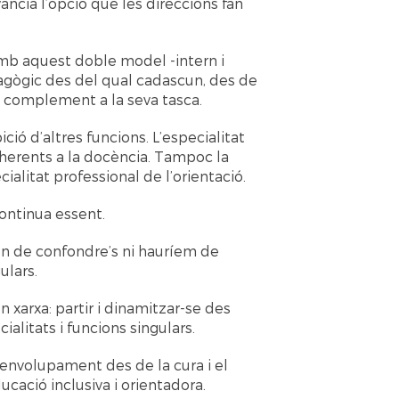
ància l’opció que les direccions fan
amb aquest doble model -intern i
gògic des del qual cadascun, des de
a complement a la seva tasca.
ció d’altres funcions. L’especialitat
nherents a la docència. Tampoc la
ialitat professional de l’orientació.
continua essent.
ien de confondre’s ni hauríem de
ulars.
n xarxa: partir i dinamitzar-se des
alitats i funcions singulars.
envolupament des de la cura i el
ucació inclusiva i orientadora.