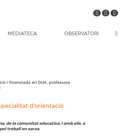
MEDIATECA
OBSERVATORI
ió i llicenciada en Dret, professora
1
specialitat d’orientació
ona, de la comunitat educativa. I amb ells, a
el treball en xarxa.