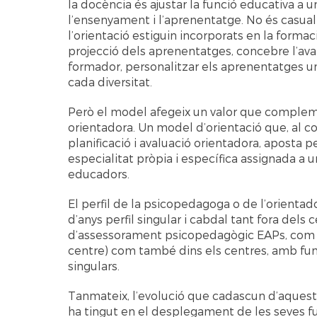
la docència és ajustar la funció educativa a
l’ensenyament i l’aprenentatge. No és casual 
l’orientació estiguin incorporats en la form
projecció dels aprenentatges, concebre l’ava
formador, personalitzar els aprenentatges u
cada diversitat.
Però el model afegeix un valor que complem
orientadora. Un model d’orientació que, al c
planificació i avaluació orientadora, aposta p
especialitat pròpia i específica assignada a u
educadors.
El perfil de la psicopedagoga o de l’orientad
d’anys perfil singular i cabdal tant fora dels
d’assessorament psicopedagògic EAPs, com a
centre) com també dins els centres, amb func
singulars.
Tanmateix, l’evolució que cadascun d’aquests
ha tingut en el desplegament de les seves 