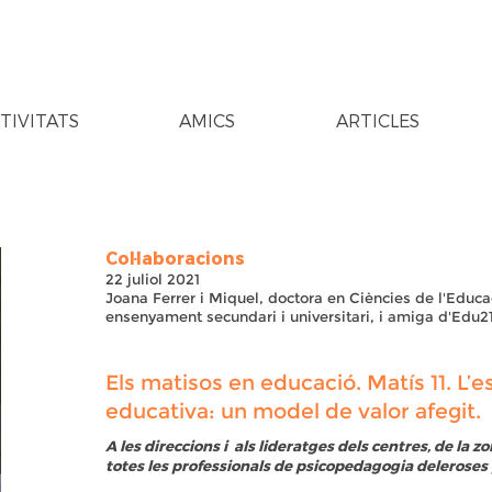
TIVITATS
AMICS
ARTICLES
Col·laboracions
22 juliol 2021
Joana Ferrer i Miquel, doctora en Ciències de l'Educac
ensenyament secundari i universitari, i amiga d'Edu2
Els matisos en educació. Matís 11. L’e
educativa: un model de valor afegit.
A les direccions i als lideratges dels centres, de la z
totes les professionals de psicopedagogia deleroses p