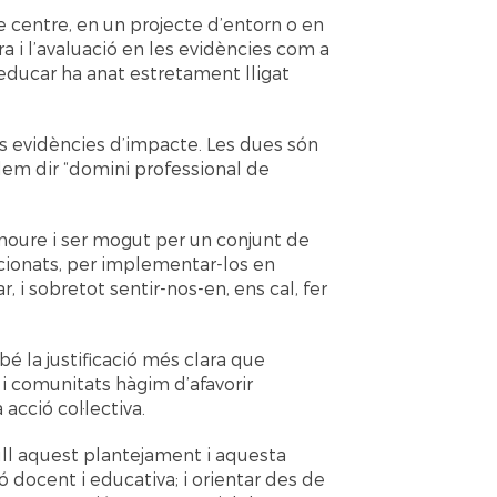
 centre, en un projecte d’entorn o en
a i l’avaluació en les evidències com a
d’educar ha anat estretament lligat
 evidències d’impacte. Les dues són
odem dir “domini professional de
 moure i ser mogut per un conjunt de
lacionats, per implementar-los en
, i sobretot sentir-nos-en, ens cal, fer
bé la justificació més clara que
i comunitats hàgim d’afavorir
acció col·lectiva.
ull aquest plantejament i aquesta
ció docent i educativa; i orientar des de