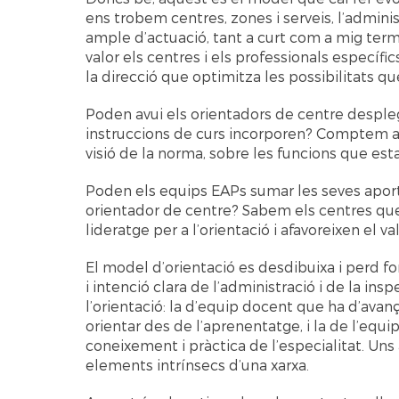
ens trobem centres, zones i serveis, l’admini
ample d’actuació, tant a curt com a mig term
valor els centres i els professionals específ
la direcció que optimitza les possibilitats qu
Poden avui els orientadors de centre despleg
instruccions de curs incorporen? Comptem amb
visió de la norma, sobre les funcions que es
Poden els equips EAPs sumar les seves apor
orientador de centre? Sabem els centres que
lideratge per a l’orientació i afavoreixen el v
El model d’orientació es desdibuixa i perd fo
i intenció clara de l’administració i de la i
l’orientació: la d’equip docent que ha d’av
orientar des de l’aprenentatge, i la de l’equi
coneixement i pràctica de l’especialitat. Uns
elements intrínsecs d’una xarxa.