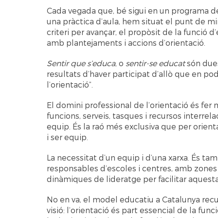
Cada vegada que, bé sigui en un programa de
una pràctica d’aula, hem situat el punt de mir
criteri per avançar, el propòsit de la funció 
amb plantejaments i accions d’orientació.
Sentir que s’educa
, o
sentir-se educat
són dues
resultats d’haver participat d’allò que en p
l’orientació”.
El domini professional de l’orientació és fer
funcions, serveis, tasques i recursos interre
equip. És la raó més exclusiva que per orientar
i ser equip.
La necessitat d’un equip i d’una xarxa. És tam
responsables d’escoles i centres, amb zones 
dinàmiques de lideratge per facilitar aquesta 
No en va, el model educatiu a Catalunya rec
visió: l’orientació és part essencial de la fun