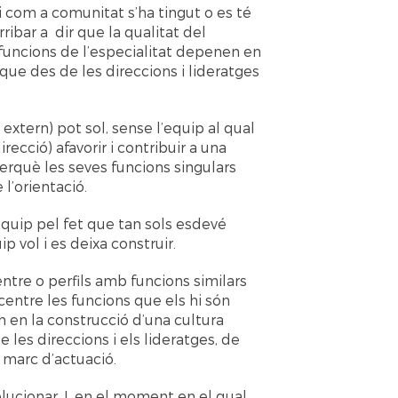
i com a comunitat s’ha tingut o es té
rribar a dir que la qualitat del
uncions de l’especialitat depenen en
que des de les direccions i lideratges
tern) pot sol, sense l’equip al qual
recció) afavorir i contribuir a una
erquè les seves funcions singulars
 l’orientació.
equip pel fet que tan sols esdevé
p vol i es deixa construir.
ntre o perfils amb funcions similars
entre les funcions que els hi són
en la construcció d’una cultura
e les direccions i els lideratges, de
c marc d’actuació.
lucionar. I, en el moment en el qual