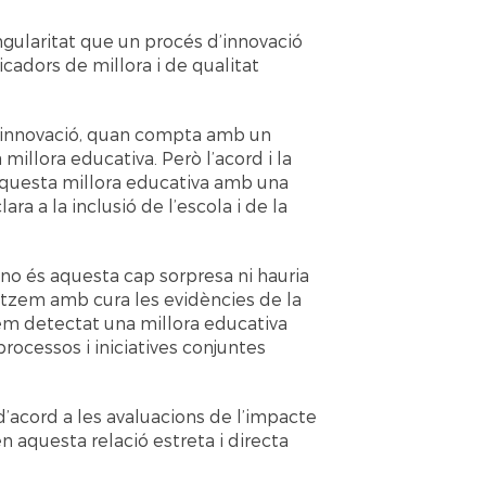
gularitat que un procés d’innovació
cadors de millora i de qualitat
 innovació, quan compta amb un
millora educativa. Però l’acord i la
r aquesta millora educativa amb una
ara a la inclusió de l’escola i de la
I no és aquesta cap sorpresa ni hauria
litzem amb cura les evidències de la
em detectat una millora educativa
rocessos i iniciatives conjuntes
’acord a les avaluacions de l’impacte
 en aquesta relació estreta i directa