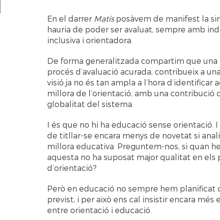
En el darrer
Matís
posàvem de manifest la sin
hauria de poder ser avaluat, sempre amb indi
inclusiva i orientadora.
De forma generalitzada compartim que una
procés d’avaluació acurada, contribueix a una 
visió ja no és tan ampla a l’hora d’identifica
millora de l’orientació, amb una contribució cl
globalitat del sistema.
I és que no hi ha educació sense orientació. 
de titllar-se encara menys de novetat si ana
millora educativa. Preguntem-nos, si quan h
aquesta no ha suposat major qualitat en els p
d’orientació?
Però en educació no sempre hem planificat d
previst, i per això ens cal insistir encara més
entre orientació i educació.