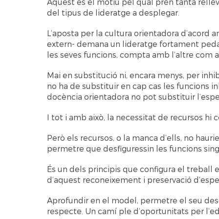
Aquest és el motiu pel qual pren tanta rellev
del tipus de lideratge a desplegar.
L’aposta per la cultura orientadora d’acord 
extern- demana un lideratge fortament peda
les seves funcions, compta amb l’altre com 
Mai en substitució ni, encara menys, per inhibi
no ha de substituir en cap cas les funcions i
docència orientadora no pot substituir l’espec
I tot i amb això, la necessitat de recursos hi 
Però els recursos, o la manca d’ells, no haur
permetre que desfiguressin les funcions sing
És un dels principis que configura el treball e
d’aquest reconeixement i preservació d’especi
Aprofundir en el model, permetre el seu des
respecte. Un camí ple d’oportunitats per l’ed