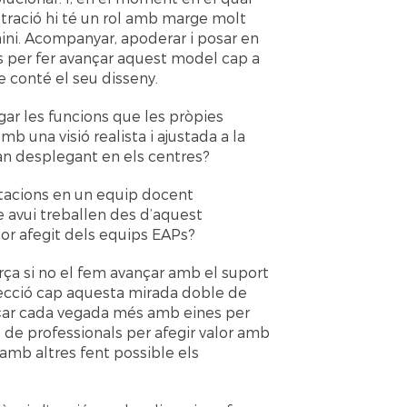
stració hi té un rol amb marge molt
ini. Acompanyar, apoderar i posar en
ics per fer avançar aquest model cap a
e conté el seu disseny.
ar les funcions que les pròpies
 una visió realista i ajustada a la
tan desplegant en els centres?
tacions en un equip docent
 avui treballen des d’aquest
alor afegit dels equips EAPs?
rça si no el fem avançar amb el suport
nspecció cap aquesta mirada doble de
ançar cada vegada més amb eines per
p de professionals per afegir valor amb
 amb altres fent possible els