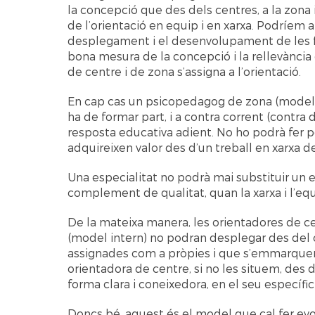
la concepció que des dels centres, a la zona 
de l’orientació en equip i en xarxa. Podríem a
desplegament i el desenvolupament de les f
bona mesura de la concepció i la rellevància 
de centre i de zona s’assigna a l’orientació.
En cap cas un psicopedagog de zona (model ex
ha de formar part, i a contra corrent (contra di
resposta educativa adient. No ho podrà fer p
adquireixen valor des d’un treball en xarxa de
Una especialitat no podrà mai substituir un 
complement de qualitat, quan la xarxa i l’equi
De la mateixa manera, les orientadores de ce
(model intern) no podran desplegar des del c
assignades com a pròpies i que s’emmarquen 
orientadora de centre, si no les situem, des d
forma clara i coneixedora, en el seu específi
Doncs bé, aquest és el model que cal fer evo