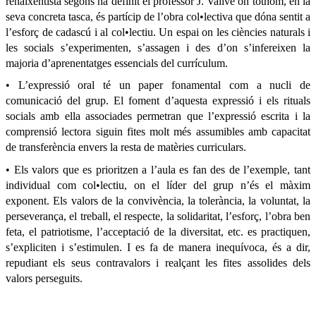
renaixentista segons ha definit el professor J. Vallvé on tothom, en la
seva concreta tasca, és partícip de l’obra col•lectiva que dóna sentit a
l’esforç de cadascú i al col•lectiu. Un espai on les ciències naturals i
les socials s’experimenten, s’assagen i des d’on s’infereixen la
majoria d’aprenentatges essencials del currículum.
• L’expressió oral té un paper fonamental com a nucli de
comunicació del grup. El foment d’aquesta expressió i els rituals
socials amb ella associades permetran que l’expressió escrita i la
comprensió lectora siguin fites molt més assumibles amb capacitat
de transferència envers la resta de matèries curriculars.
• Els valors que es prioritzen a l’aula es fan des de l’exemple, tant
individual com col•lectiu, on el líder del grup n’és el màxim
exponent. Els valors de la convivència, la tolerància, la voluntat, la
perseverança, el treball, el respecte, la solidaritat, l’esforç, l’obra ben
feta, el patriotisme, l’acceptació de la diversitat, etc. es practiquen,
s’expliciten i s’estimulen. I es fa de manera inequívoca, és a dir,
repudiant els seus contravalors i realçant les fites assolides dels
valors perseguits.