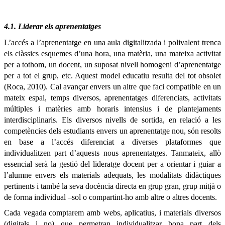
4.1. Liderar els aprenentatges
L’accés a l’aprenentatge en una aula digitalitzada i polivalent trenca
els clàssics esquemes d’una hora, una matèria, una mateixa activitat
per a tothom, un docent, un suposat nivell homogeni d’aprenentatge
per a tot el grup, etc. Aquest model educatiu resulta del tot obsolet
(Roca, 2010). Cal avançar envers un altre que faci compatible en un
mateix espai, temps diversos, aprenentatges diferenciats, activitats
múltiples i matèries amb horaris intensius i de plantejaments
interdisciplinaris. Els diversos nivells de sortida, en relació a les
competències dels estudiants envers un aprenentatge nou, són resolts
en base a l’accés diferenciat a diverses plataformes que
individualitzen part d’aquests nous aprenentatges. Tanmateix, allò
essencial serà la gestió del lideratge docent per a orientar i guiar a
l’alumne envers els materials adequats, les modalitats didàctiques
pertinents i també la seva docència directa en grup gran, grup mitjà o
de forma individual –sol o compartint-ho amb altre o altres docents.
Cada vegada comptarem amb webs, aplicatius, i materials diversos
(digitals i no) que permetran individualitzar bona part dels