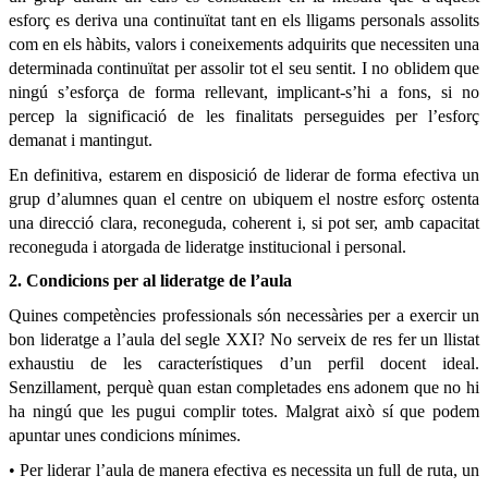
esforç es deriva una continuïtat tant en els lligams personals assolits
com en els hàbits, valors i coneixements adquirits que necessiten una
determinada continuïtat per assolir tot el seu sentit. I no oblidem que
ningú s’esforça de forma rellevant, implicant-s’hi a fons, si no
percep la significació de les finalitats perseguides per l’esforç
demanat i mantingut.
En definitiva, estarem en disposició de liderar de forma efectiva un
grup d’alumnes quan el centre on ubiquem el nostre esforç ostenta
una direcció clara, reconeguda, coherent i, si pot ser, amb capacitat
reconeguda i atorgada de lideratge institucional i personal.
2. Condicions per al lideratge de l’aula
Quines competències professionals són necessàries per a exercir un
bon lideratge a l’aula del segle XXI? No serveix de res fer un llistat
exhaustiu de les característiques d’un perfil docent ideal.
Senzillament, perquè quan estan completades ens adonem que no hi
ha ningú que les pugui complir totes. Malgrat això sí que podem
apuntar unes condicions mínimes.
• Per liderar l’aula de manera efectiva es necessita un full de ruta, un