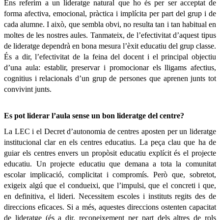
Ens referim a un lideratge natural que ho és per ser acceptat de
forma afectiva, emocional, pràctica i implícita per part del grup i de
cada alumne. I això, que sembla obvi, no resulta tan i tan habitual en
moltes de les nostres aules. Tanmateix, de l’efectivitat d’aquest tipus
de lideratge dependrà en bona mesura l’èxit educatiu del grup classe.
És a dir, l’efectivitat de la feina del docent i el principal objectiu
d’una aula: establir, preservar i promocionar els lligams afectius,
cognitius i relacionals d’un grup de persones que aprenen junts tot
convivint junts.
Es pot liderar l’aula sense un bon lideratge del centre?
La LEC i el Decret d’autonomia de centres aposten per un lideratge
institucional clar en els centres educatius. La peça clau que ha de
guiar els centres envers un propòsit educatiu explícit és el projecte
educatiu. Un projecte educatiu que demana a tota la comunitat
escolar implicació, complicitat i compromís. Però que, sobretot,
exigeix algú que el condueixi, que l’impulsi, que el concreti i que,
en definitiva, el lideri. Necessitem escoles i instituts regits des de
direccions eficaces. Si a més, aquestes direccions ostenten capacitat
de lideratge (és a dir, reconeixement per part dels altres de rols