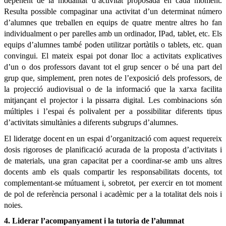
depenent de la modalitat d’activitat proposada en cada moment.
Resulta possible compaginar una activitat d’un determinat número
d’alumnes que treballen en equips de quatre mentre altres ho fan
individualment o per parelles amb un ordinador, IPad, tablet, etc. Els
equips d’alumnes també poden utilitzar portàtils o tablets, etc. quan
convingui. El mateix espai pot donar lloc a activitats explicatives
d’un o dos professors davant tot el grup sencer o bé una part del
grup que, simplement, pren notes de l’exposició dels professors, de
la projecció audiovisual o de la informació que la xarxa facilita
mitjançant el projector i la pissarra digital. Les combinacions són
múltiples i l’espai és polivalent per a possibilitar diferents tipus
d’activitats simultànies a diferents subgrups d’alumnes.
El lideratge docent en un espai d’organització com aquest requereix
dosis rigoroses de planificació acurada de la proposta d’activitats i
de materials, una gran capacitat per a coordinar-se amb uns altres
docents amb els quals compartir les responsabilitats docents, tot
complementant-se mútuament i, sobretot, per exercir en tot moment
de pol de referència personal i acadèmic per a la totalitat dels nois i
noies.
4. Liderar l’acompanyament i la tutoria de l’alumnat