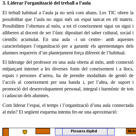
3. Liderar l’organització del treball a l’aula
El treball habitual a l’aula ja no serà com abans. Les TIC obren la
possibilitat que l’aula no sigui més un espai tancat en ell mateix.
Possibiliten l’obertura al món, a tot el coneixement sigui on sigui i
alliberen al docent de ser l’únic dipositari del saber cultural, social i
científic acumulat. En una aula –i un centre– amb aquestes
característiques l’organització per a garantir els aprenentatges dels
alumnes requereix d’un plantejament força diferent de l’habitual.
El lideratge del professor en una aula oberta al món, amb connexió
mitjançant internet a les diverses fonts del coneixement i a llocs,
espais i persones d’arreu, ha de prendre modalitats de gestió de
l’accés al coneixement per una banda i, per l’altra, de suport i
promoció del desenvolupament personal, integral i harmònic de tots
i cadascun dels alumnes.
Com liderar l’espai, el temps i l’organització d’una aula connectada
al món? El següent esquema intenta fer-ne una aproximació: