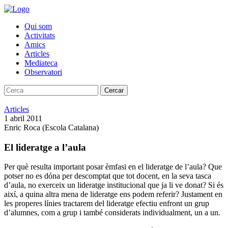
Qui som
Activitats
Amics
Articles
Mediateca
Observatori
Cercar
Articles
1 abril 2011
Enric Roca (Escola Catalana)
El lideratge a l’aula
Per què resulta important posar èmfasi en el lideratge de l’aula? Que
potser no es dóna per descomptat que tot docent, en la seva tasca
d’aula, no exerceix un lideratge institucional que ja li ve donat? Si és
així, a quina altra mena de lideratge ens podem referir? Justament en
les properes línies tractarem del lideratge efectiu enfront un grup
d’alumnes, com a grup i també considerats individualment, un a un.