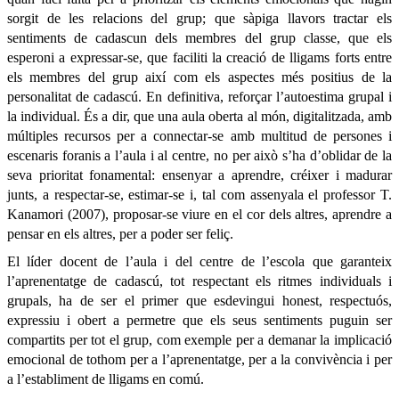
sorgit de les relacions del grup; que sàpiga llavors tractar els
sentiments de cadascun dels membres del grup classe, que els
esperoni a expressar-se, que faciliti la creació de lligams forts entre
els membres del grup així com els aspectes més positius de la
personalitat de cadascú. En definitiva, reforçar l’autoestima grupal i
la individual. És a dir, que una aula oberta al món, digitalitzada, amb
múltiples recursos per a connectar-se amb multitud de persones i
escenaris foranis a l’aula i al centre, no per això s’ha d’oblidar de la
seva prioritat fonamental: ensenyar a aprendre, créixer i madurar
junts, a respectar-se, estimar-se i, tal com assenyala el professor T.
Kanamori (2007), proposar-se viure en el cor dels altres, aprendre a
pensar en els altres, per a poder ser feliç.
El líder docent de l’aula i del centre de l’escola que garanteix
l’aprenentatge de cadascú, tot respectant els ritmes individuals i
grupals, ha de ser el primer que esdevingui honest, respectuós,
expressiu i obert a permetre que els seus sentiments puguin ser
compartits per tot el grup, com exemple per a demanar la implicació
emocional de tothom per a l’aprenentatge, per a la convivència i per
a l’establiment de lligams en comú.