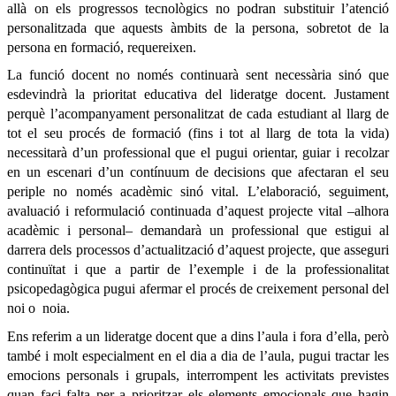
allà on els progressos tecnològics no podran substituir l’atenció
personalitzada que aquests àmbits de la persona, sobretot de la
persona en formació, requereixen.
La funció docent no només continuarà sent necessària sinó que
esdevindrà la prioritat educativa del lideratge docent. Justament
perquè l’acompanyament personalitzat de cada estudiant al llarg de
tot el seu procés de formació (fins i tot al llarg de tota la vida)
necessitarà d’un professional que el pugui orientar, guiar i recolzar
en un escenari d’un contínuum de decisions que afectaran el seu
periple no només acadèmic sinó vital. L’elaboració, seguiment,
avaluació i reformulació continuada d’aquest projecte vital –alhora
acadèmic i personal– demandarà un professional que estigui al
darrera dels processos d’actualització d’aquest projecte, que asseguri
continuïtat i que a partir de l’exemple i de la professionalitat
psicopedagògica pugui afermar el procés de creixement personal del
noi o noia.
Ens referim a un lideratge docent que a dins l’aula i fora d’ella, però
també i molt especialment en el dia a dia de l’aula, pugui tractar les
emocions personals i grupals, interrompent les activitats previstes
quan faci falta per a prioritzar els elements emocionals que hagin