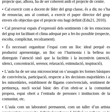
projecte que, alhora, ha de ser coherent amb el projecte de centre.
• Cal exercir com a docent de líder del grup classe, és a dir, no s’ha
de renunciar, ans al contrari, a exercir el paper director del grup
envers els objectius que el projecte ens hagi definit (Edu21, 2010).
• Cal preservar espais d’expressió dels sentiments i de les emocions
del grup tot facilitant el clima adequat per a fer-ho possible (respecte,
escolta, complicitat, recolzament).
• És necessari organitzar l’espai com un lloc ideal perquè es
produeixi aprenentatge, un lloc on l’harmonia i la bellesa no
distreguin l’atenció sinó que la facilitin i la incentivin (atenció,
silenci, concentració, serenor, relaxació, estimulació, inspiració).
• L’aula ha de ser una microsocietat on s’assagin les formes bàsiques
de convivència, participació, respecte a les decisions majoritàries i a
les minoritàries, establiment de lligams convivencials, sentiment de
pertinença, nucli social bàsic des d’on obrir-se a la comunitat
propera, espai obert a l’entrada de persones i institucions de la
comunitat, etc.
• L’aula com un laboratori permanent, com un taller d’un artista