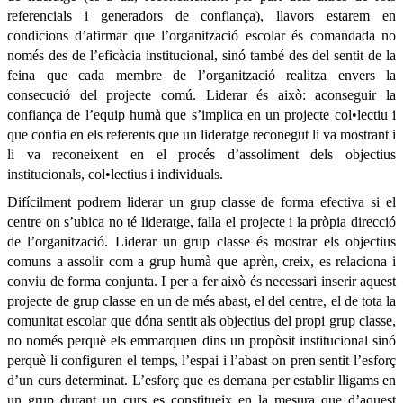
referencials i generadors de confiança), llavors estarem en
condicions d’afirmar que l’organització escolar és comandada no
només des de l’eficàcia institucional, sinó també des del sentit de la
feina que cada membre de l’organització realitza envers la
consecució del projecte comú. Liderar és això: aconseguir la
confiança de l’equip humà que s’implica en un projecte col•lectiu i
que confia en els referents que un lideratge reconegut li va mostrant i
li va reconeixent en el procés d’assoliment dels objectius
institucionals, col•lectius i individuals.
Difícilment podrem liderar un grup classe de forma efectiva si el
centre on s’ubica no té lideratge, falla el projecte i la pròpia direcció
de l’organització. Liderar un grup classe és mostrar els objectius
comuns a assolir com a grup humà que aprèn, creix, es relaciona i
conviu de forma conjunta. I per a fer això és necessari inserir aquest
projecte de grup classe en un de més abast, el del centre, el de tota la
comunitat escolar que dóna sentit als objectius del propi grup classe,
no només perquè els emmarquen dins un propòsit institucional sinó
perquè li configuren el temps, l’espai i l’abast on pren sentit l’esforç
d’un curs determinat. L’esforç que es demana per establir lligams en
un grup durant un curs es constitueix en la mesura que d’aquest