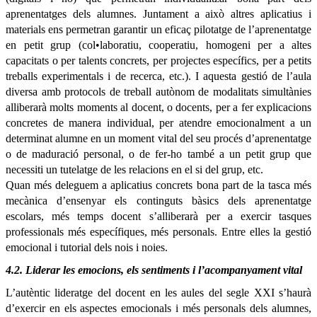
aprenentatges dels alumnes. Juntament a això altres aplicatius i
materials ens permetran garantir un eficaç pilotatge de l’aprenentatge
en petit grup (col•laboratiu, cooperatiu, homogeni per a altes
capacitats o per talents concrets, per projectes específics, per a petits
treballs experimentals i de recerca, etc.). I aquesta gestió de l’aula
diversa amb protocols de treball autònom de modalitats simultànies
alliberarà molts moments al docent, o docents, per a fer explicacions
concretes de manera individual, per atendre emocionalment a un
determinat alumne en un moment vital del seu procés d’aprenentatge
o de maduració personal, o de fer-ho també a un petit grup que
necessiti un tutelatge de les relacions en el si del grup, etc.
Quan més deleguem a aplicatius concrets bona part de la tasca més
mecànica d’ensenyar els continguts bàsics dels aprenentatge
escolars, més temps docent s’alliberarà per a exercir tasques
professionals més específiques, més personals. Entre elles la gestió
emocional i tutorial dels nois i noies.
4.2. Liderar les emocions, els sentiments i l’acompanyament vital
L’autèntic lideratge del docent en les aules del segle XXI s’haurà
d’exercir en els aspectes emocionals i més personals dels alumnes,