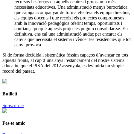
recursos i esforços en aquells centres i grups amb més
necessitats educatives. Una administració menys burocràtica
que sàpiga acompanyar de forma efectiva els equips directius,
els equips docents i que recolzi els projectes compromesos
amb la innovació pedagògica oferint temps, oportunitats i
confiança perquè aquests projectes puguin consolidar-se. En
definitiva, ens cal una administració audaç per encarar els
canvis que necessita el sistema i vèncer les resistències que tot
canvi provoca.
Si de forma decidida i sistemàtica fóssim capaços d’avançar en tots
aquests fronts, al cap d’uns anys l’estancament del nostre sistema
educatiu, que el PISA del 2012 assenyala, esdevindria un simple
record del passat.
Butlletí
Subscriu-te
Fes-te amic