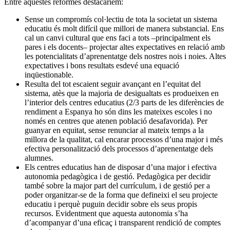
Entre aquestes reformes destacaríem:
Sense un compromís col·lectiu de tota la societat un sistema
educatiu és molt difícil que millori de manera substancial. Ens
cal un canvi cultural que ens faci a tots –principalment els
pares i els docents– projectar altes expectatives en relació amb
les potencialitats d’aprenentatge dels nostres nois i noies. Altes
expectatives i bons resultats esdevé una equació
inqüestionable.
Resulta del tot escaient seguir avançant en l’equitat del
sistema, atès que la majoria de desigualtats es produeixen en
l’interior dels centres educatius (2/3 parts de les diferències de
rendiment a Espanya ho són dins les mateixes escoles i no
només en centres que atenen població desafavorida). Per
guanyar en equitat, sense renunciar al mateix temps a la
millora de la qualitat, cal encarar processos d’una major i més
efectiva personalització dels processos d’aprenentatge dels
alumnes.
Els centres educatius han de disposar d’una major i efectiva
autonomia pedagògica i de gestió. Pedagògica per decidir
també sobre la major part del currículum, i de gestió per a
poder organitzar-se de la forma que defineixi el seu projecte
educatiu i perquè puguin decidir sobre els seus propis
recursos. Evidentment que aquesta autonomia s’ha
d’acompanyar d’una eficaç i transparent rendició de comptes