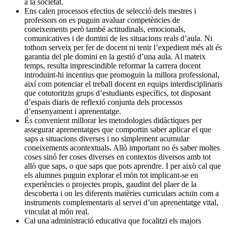
a la societat.
Ens calen processos efectius de selecció dels mestres i
professors on es puguin avaluar competències de
coneixements però també actitudinals, emocionals,
comunicatives i de domini de les situacions reals d’aula. Ni
tothom serveix per fer de docent ni tenir l’expedient més alt és
garantia del ple domini en la gestió d’una aula. Al mateix
temps, resulta imprescindible reformar la carrera docent
introduint-hi incentius que promoguin la millora professional,
així com potenciar el treball docent en equips interdisciplinaris
que cotutoritzin grups d’estudiants específics, tot disposant
d’espais diaris de reflexió conjunta dels processos
d’ensenyament i aprenentatge.
És convenient millorar les metodologies didàctiques per
assegurar aprenentatges que comportin saber aplicar el que
saps a situacions diverses i no simplement acumular
coneixements acontextuals. Allò important no és saber moltes
coses sinó fer coses diverses en contextos diversos amb tot
allò que saps, o que saps que pots aprendre. I per això cal que
els alumnes puguin explorar el món tot implicant-se en
experiències o projectes propis, gaudint del plaer de la
descoberta i on les diferents matèries curriculars actuïn com a
instruments complementaris al servei d’un aprenentatge vital,
vinculat al món real.
Cal una administració educativa que focalitzi els majors