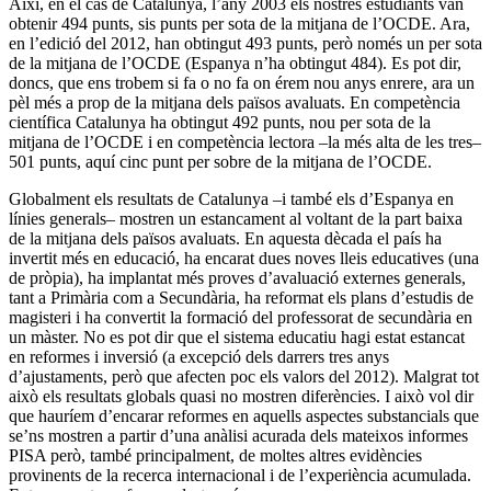
Així, en el cas de Catalunya, l’any 2003 els nostres estudiants van
obtenir 494 punts, sis punts per sota de la mitjana de l’OCDE. Ara,
en l’edició del 2012, han obtingut 493 punts, però només un per sota
de la mitjana de l’OCDE (Espanya n’ha obtingut 484). Es pot dir,
doncs, que ens trobem si fa o no fa on érem nou anys enrere, ara un
pèl més a prop de la mitjana dels països avaluats. En competència
científica Catalunya ha obtingut 492 punts, nou per sota de la
mitjana de l’OCDE i en competència lectora –la més alta de les tres–
501 punts, aquí cinc punt per sobre de la mitjana de l’OCDE.
Globalment els resultats de Catalunya –i també els d’Espanya en
línies generals– mostren un estancament al voltant de la part baixa
de la mitjana dels països avaluats. En aquesta dècada el país ha
invertit més en educació, ha encarat dues noves lleis educatives (una
de pròpia), ha implantat més proves d’avaluació externes generals,
tant a Primària com a Secundària, ha reformat els plans d’estudis de
magisteri i ha convertit la formació del professorat de secundària en
un màster. No es pot dir que el sistema educatiu hagi estat estancat
en reformes i inversió (a excepció dels darrers tres anys
d’ajustaments, però que afecten poc els valors del 2012). Malgrat tot
això els resultats globals quasi no mostren diferències. I això vol dir
que hauríem d’encarar reformes en aquells aspectes substancials que
se’ns mostren a partir d’una anàlisi acurada dels mateixos informes
PISA però, també principalment, de moltes altres evidències
provinents de la recerca internacional i de l’experiència acumulada.