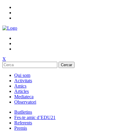
X
Cercar
Qui som
Activitats
Amics
Articles
Mediateca
Observatori
Butlletins
Fes-te amic d’EDU21
Referents
Premis