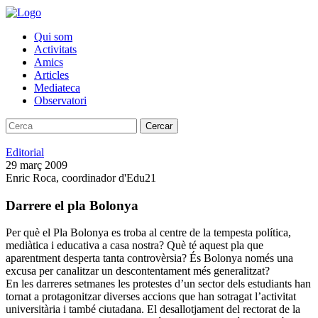
Qui som
Activitats
Amics
Articles
Mediateca
Observatori
Cercar
Editorial
29 març 2009
Enric Roca, coordinador d'Edu21
Darrere el pla Bolonya
Per què el Pla Bolonya es troba al centre de la tempesta política,
mediàtica i educativa a casa nostra? Què té aquest pla que
aparentment desperta tanta controvèrsia? És Bolonya només una
excusa per canalitzar un descontentament més generalitzat?
En les darreres setmanes les protestes d’un sector dels estudiants han
tornat a protagonitzar diverses accions que han sotragat l’activitat
universitària i també ciutadana. El desallotjament del rectorat de la