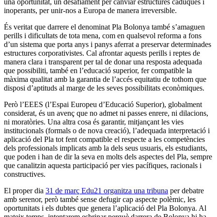
una oportunitat, un desafiament per canviar estructures caduques i
inoperants, per unir-nos a Europa de manera irreversible.
És veritat que darrere el denominat Pla Bolonya també s’amaguen
perills i dificultats de tota mena, com en qualsevol reforma a fons
d’un sistema que porta anys i panys aferrat a preservar determinades
estructures corporativistes. Cal afrontar aquests perills i reptes de
manera clara i transparent per tal de donar una resposta adequada
que possibiliti, també en l’educació superior, fer compatible la
màxima qualitat amb la garantia de l’accés equitatiu de tothom que
disposi d’aptituds al marge de les seves possibilitats econòmiques.
Però l’EEES (l’Espai Europeu d’Educació Superior), globalment
considerat, és un avenç que no admet ni passes enrere, ni dilacions,
ni moratòries. Una altra cosa és garantir, mitjançant les vies
institucionals (formals o de nova creació), l’adequada interpretació i
aplicació del Pla tot fent compatible el respecte a les competències
dels professionals implicats amb la dels seus usuaris, els estudiants,
que poden i han de dir la seva en molts dels aspectes del Pla, sempre
que canalitzin aquesta participació per vies pacífiques, racionals i
constructives.
El proper dia
31 de març Edu21 organitza una tribuna
per debatre
amb serenor, però també sense defugir cap aspecte polèmic, les
oportunitats i els dubtes que genera l’aplicació del Pla Bolonya. Al
mateix temps, intentarem esbrinar perquè darrera de Bolonya hi ha,