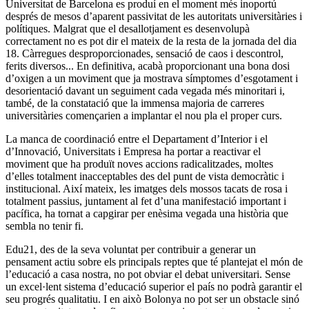
Universitat de Barcelona es produí en el moment més inoportú
després de mesos d’aparent passivitat de les autoritats universitàries i
polítiques. Malgrat que el desallotjament es desenvolupà
correctament no es pot dir el mateix de la resta de la jornada del dia
18. Càrregues desproporcionades, sensació de caos i descontrol,
ferits diversos... En definitiva, acabà proporcionant una bona dosi
d’oxigen a un moviment que ja mostrava símptomes d’esgotament i
desorientació davant un seguiment cada vegada més minoritari i,
també, de la constatació que la immensa majoria de carreres
universitàries començarien a implantar el nou pla el proper curs.
La manca de coordinació entre el Departament d’Interior i el
d’Innovació, Universitats i Empresa ha portar a reactivar el
moviment que ha produït noves accions radicalitzades, moltes
d’elles totalment inacceptables des del punt de vista democràtic i
institucional. Així mateix, les imatges dels mossos tacats de rosa i
totalment passius, juntament al fet d’una manifestació important i
pacífica, ha tornat a capgirar per enèsima vegada una història que
sembla no tenir fi.
Edu21, des de la seva voluntat per contribuir a generar un
pensament actiu sobre els principals reptes que té plantejat el món de
l’educació a casa nostra, no pot obviar el debat universitari. Sense
un excel·lent sistema d’educació superior el país no podrà garantir el
seu progrés qualitatiu. I en això Bolonya no pot ser un obstacle sinó