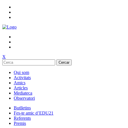
X
Cercar
Qui som
Activitats
Amics
Articles
Mediateca
Observatori
Butlletins
Fes-te amic d’EDU21
Referents
Premis