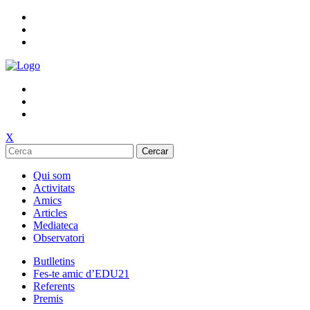
X
Cercar
Qui som
Activitats
Amics
Articles
Mediateca
Observatori
Butlletins
Fes-te amic d’EDU21
Referents
Premis