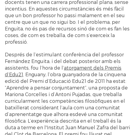
docents tenen una carrera professional plana, sense
incentius. En aquestes circumstàncies és més fàcil
que un bon professor ho passi malament en el seu
centre que un que no sigui bo. I el problema, per
Enguita, no és pas de recursos sinó de com es fan les
coses, de com es treballa, de com s’exerceix la
professió.
Després de l’estimulant conferència del professor
Fernández Enguita, i del debat posterior amb els
assistents, fou l’hora de l’
atorgament dels Premis
d’Edu21
. Enguany, l’obra guanyadora de la cinquena
edició del Premi d’Educació Edu21 de 2011 ha estat:
“Aprendre a pensar conjuntament”, una proposta de
Mariona Corcelles i d’Antoni Pujadas, que treballa
curricularment les competències filosòfiques en el
batxillerat considerant l’aula com una comunitat
d’aprenentatge que alhora esdevé una comunitat
filosòfica. L’experiència descrita en el treball és la
duta a terme en l'Institut Juan Manuel Zafra del barri
del Clot de Barcelona. El premi fou lliurat pel