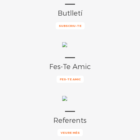
Butlletí
SUBSCRIU-TE
Fes-Te Amic
FES-TE AMIC
Referents
VEURE MÉS