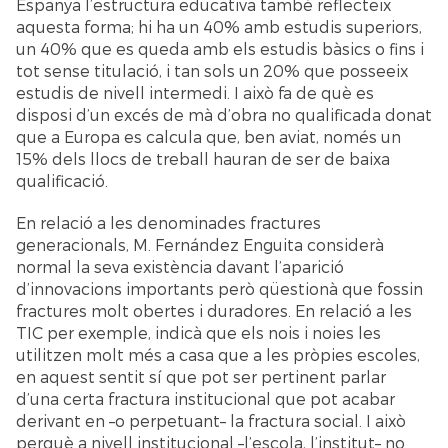
Espanya l’estructura educativa també reflecteix
aquesta forma; hi ha un 40% amb estudis superiors,
un 40% que es queda amb els estudis bàsics o fins i
tot sense titulació, i tan sols un 20% que posseeix
estudis de nivell intermedi. I això fa de què es
disposi d’un excés de mà d’obra no qualificada donat
que a Europa es calcula que, ben aviat, només un
15% dels llocs de treball hauran de ser de baixa
qualificació.
En relació a les denominades fractures
generacionals, M. Fernández Enguita considerà
normal la seva existència davant l’aparició
d’innovacions importants però qüestionà que fossin
fractures molt obertes i duradores. En relació a les
TIC per exemple, indicà que els nois i noies les
utilitzen molt més a casa que a les pròpies escoles,
en aquest sentit sí que pot ser pertinent parlar
d’una certa fractura institucional que pot acabar
derivant en –o perpetuant– la fractura social. I això
perquè a nivell institucional –l’escola, l’institut– no