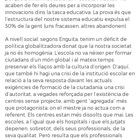
acaben de fer els deures per a incorporar les
innovacions dins la tasca educativa. La prova és que
l’estructura del nostre sistema educatiu expulsa el
30% de la gent (uns fracassen, altres abandonen).
A nivell social, segons Enguita, tenim un dèficit de
política globalitzadora donat que la nostra societat
ja no és homogènia. L’escola no va néixer per formar
ciutadans d’un món global i al mateix temps
preservar els llaços amb la cultura d’origen. D’aquí,
que també hi hagi una crisi de la institució escolar en
relació a la seva resposta davant les actuals
exigències de formació de la ciutadania; una crisi
d’autoritat, a vegades reforçada per l’existència de
centres sense projecte, amb gent “agregada” més
que protagonista, on el mestre ja no actua com a
referent. Els centres estan més dissolts que mai. Les
escoles, a l’igual que els hospitals i que els jutjats
depenen, sobretot, dels seus professionals, de la
seva qualitat. Però resulta que els professionals