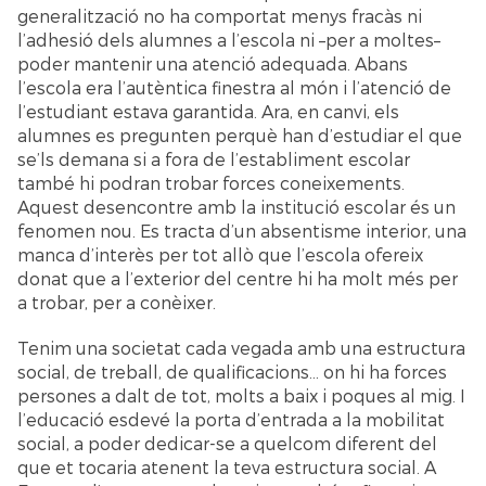
generalització no ha comportat menys fracàs ni
l’adhesió dels alumnes a l’escola ni –per a moltes–
poder mantenir una atenció adequada. Abans
l’escola era l’autèntica finestra al món i l’atenció de
l’estudiant estava garantida. Ara, en canvi, els
alumnes es pregunten perquè han d’estudiar el que
se’ls demana si a fora de l’establiment escolar
també hi podran trobar forces coneixements.
Aquest desencontre amb la institució escolar és un
fenomen nou. Es tracta d’un absentisme interior, una
manca d’interès per tot allò que l’escola ofereix
donat que a l’exterior del centre hi ha molt més per
a trobar, per a conèixer.
Tenim una societat cada vegada amb una estructura
social, de treball, de qualificacions... on hi ha forces
persones a dalt de tot, molts a baix i poques al mig. I
l’educació esdevé la porta d’entrada a la mobilitat
social, a poder dedicar-se a quelcom diferent del
que et tocaria atenent la teva estructura social. A