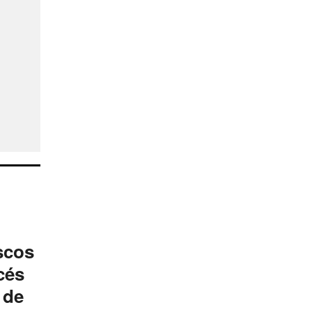
scos
cés
 de