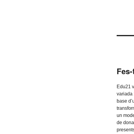
Fes-
Edu21 v
variada 
base d’
transfor
un mode
de donar
presents