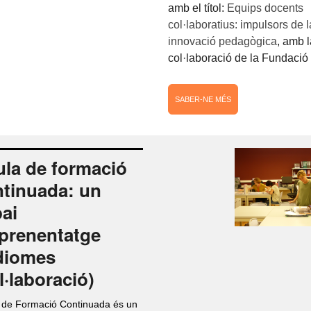
amb el títol:
Equips docents
col·laboratius: impulsors de l
innovació pedagògica
, amb l
col·laboració de la Fundació 
SABER-NE MÉS
ula de formació
tinuada: un
ai
prenentatge
diomes
l·laboració)
a de Formació Continuada és un