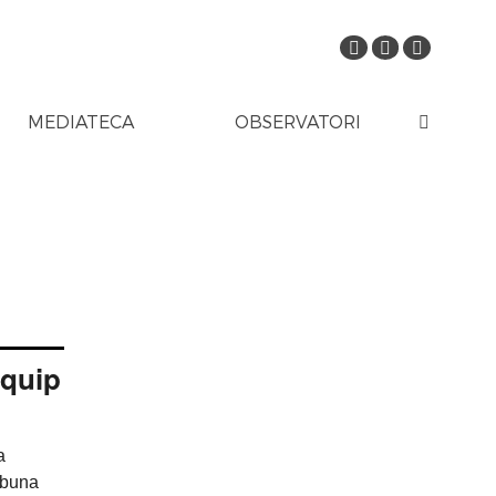
MEDIATECA
OBSERVATORI
equip
a
ibuna