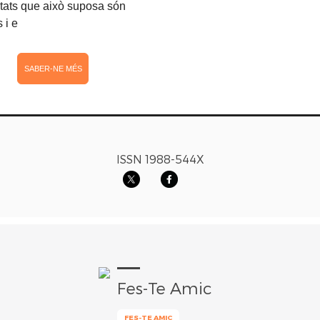
itats que això suposa són
 i e
SABER-NE MÉS
ISSN 1988-544X
Fes-Te Amic
FES-TE AMIC