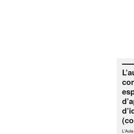
L’a
con
esp
d’a
d’i
(co
L’Aul