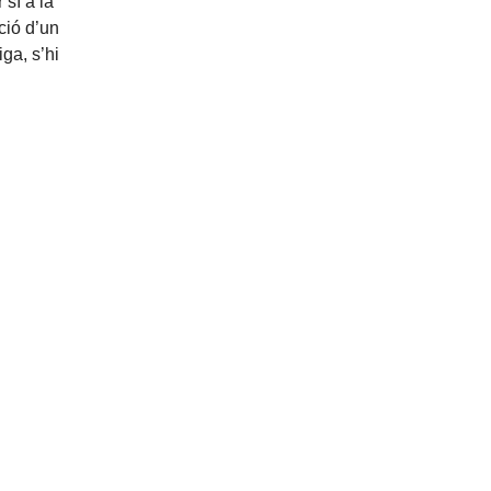
sí a la
ció d’un
ga, s’hi