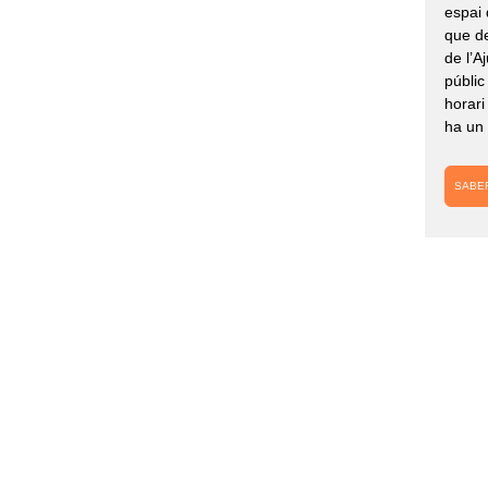
espai 
que d
de l’A
públic
horari
ha un 
SABE