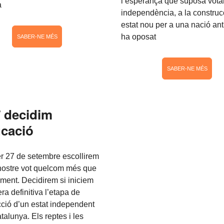
l’esperança que suposa votar 
a
independència, a la construc
estat nou per a una nació anti
ha oposat
SABER-NE MÉS
SABER-NE MÉS
7 decidim
ucació
er 27 de setembre escollirem
nostre vot quelcom més que
ment. Decidirem si iniciem
a definitiva l’etapa de
cció d’un estat independent
talunya. Els reptes i les