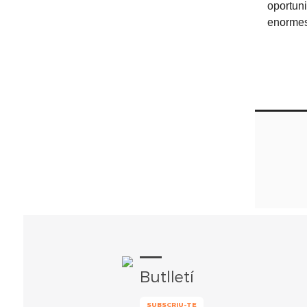
oportun
enormes
Butlletí
SUBSCRIU-TE