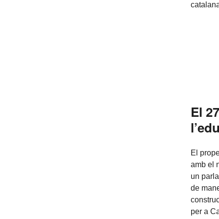
catalan
El 2
l’ed
El prop
amb el 
un parla
de maner
constru
per a Ca