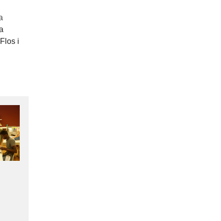
a
a
Flos i