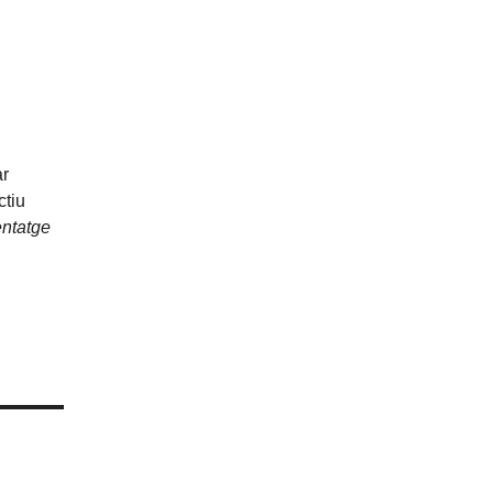
ar
ctiu
ntatge