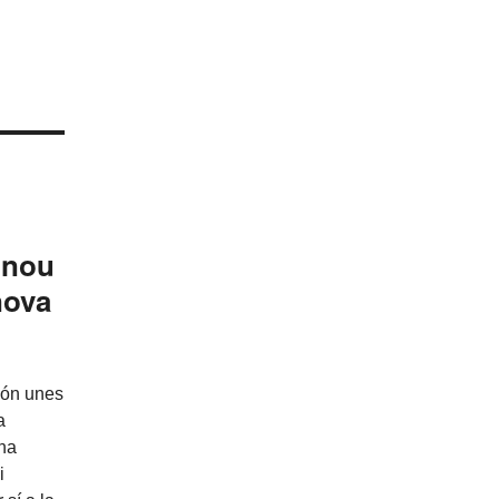
n nou
nova
són unes
a
na
i