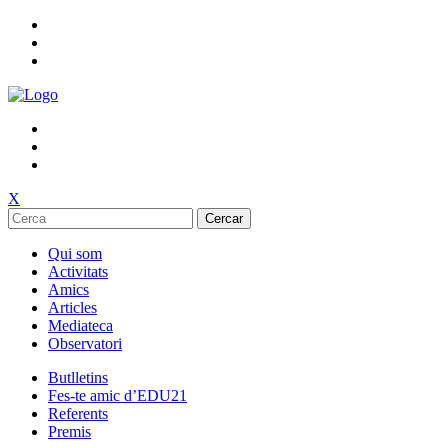
X
Cercar
Qui som
Activitats
Amics
Articles
Mediateca
Observatori
Butlletins
Fes-te amic d’EDU21
Referents
Premis