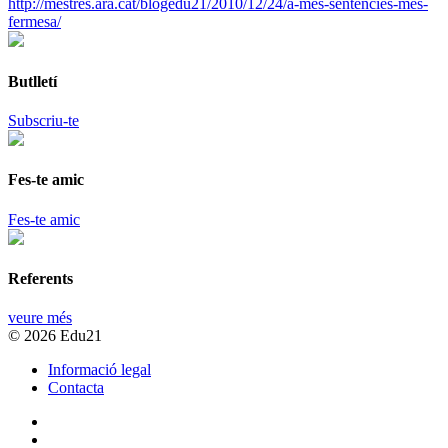
http://mestres.ara.cat/blogedu21/2010/12/24/a-mes-sentencies-mes-
fermesa/
Butlletí
Subscriu-te
Fes-te amic
Fes-te amic
Referents
veure més
© 2026 Edu21
Informació legal
Contacta