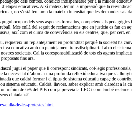
 pedagògic dels centres, condició indispensable per a la millora educati
a d’etapes educatives. Així mateix, tenim la impressió que la reivindicac
rricular, no s’està fent amb la mateixa intensitat que les demandes salari
es pugui ocupar dels seus aspectes formatius, competencials pedagògics i 
 treball. Més enllà del seguit de reclamacions que en justícia es fan en 
usiva, així com el clima de convivència en els centres, que, per cert, en 
reu, requereix un replantejament en profunditat perquè la societat ha c
pectiva educativa amb un plantejament transdisciplinari. I això el sistema
nostres societats. Cal la coresponsabilització de tots els agents implica
 proposats fins ara.
dascú jugui el paper que li correspon: sindicats, col·legis professionals, e
 de la necessitat d’abordar una profunda reflexió educativa que s’allunyi
 ciutadà que caldrà formar i el tipus de sistema educatiu capaç de contri
nou sistema educatiu. Caldrà, llavors, saber explicar amb claredat a la c
mb un mínim de 6% del PIB com ja preveia la LEC i com també reclamen el
 seus ciutadans?
s-enlla-de-les-protestes.html