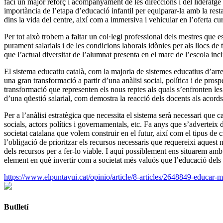
faci un major reforç i acompanyament de les direccions i del lideratge
importància de l’etapa d’educació infantil per equiparar-la amb la rest
dins la vida del centre, així com a immersiva i vehicular en l’oferta cu
Per tot això trobem a faltar un col·legi professional dels mestres que 
purament salarials i de les condicions laborals idònies per als llocs de
que l’actual diversitat de l’alumnat presenta en el marc de l’escola incl
El sistema educatiu català, com la majoria de sistemes educatius d’ar
una gran transformació a partir d’una anàlisi social, política i de pros
transformació que representen els nous reptes als quals s’enfronten les 
d’una qüestió salarial, com demostra la reacció dels docents als acords
Per a l’anàlisi estratègica que necessita el sistema serà necessari que ca
socials, actors polítics i governamentals, etc. Fa anys que s’adverteix
societat catalana que volem construir en el futur, així com el tipus de
l’obligació de prioritzar els recursos necessaris que requereixi aquest 
dels recursos per a fer-lo viable. I aquí possiblement ens situarem a
element en què invertir com a societat més valuós que l’educació dels
https://www.elpuntavui.cat/opinio/article/8-articles/2648849-educar-me
Butlletí