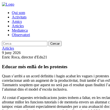
Qui som
Activitats
Amics
Articles
Mediateca
Observatori
Cercar
Articles
9 juny 2026
Enric Roca, director d'Edu21
Educar més enllà de les protestes
Quan s’arribi a un acord definitiu i hagin acabat les vagues i protest
correlacionar amb un augment de la productivitat, fruit també d’un esfo
Tanmateix sospitem que aquest no serà pas el resultat quan finalitzi l’
l’alumnat dins el model d’escola inclusiva.
Al costat d’aquestes reivindicacions justes trobem a faltar, en les recl
afrontar millor les funcions tutorials i de mentoria envers un alumnat
tampoc estan aflorant especialment demandes per a una avaluació doce