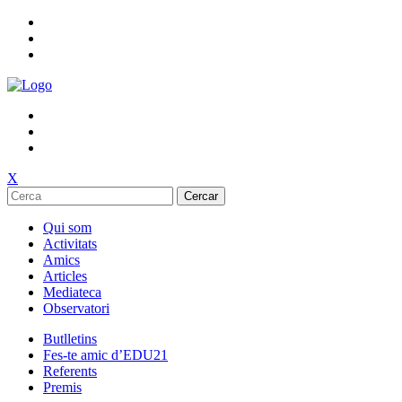
X
Cercar
Qui som
Activitats
Amics
Articles
Mediateca
Observatori
Butlletins
Fes-te amic d’EDU21
Referents
Premis