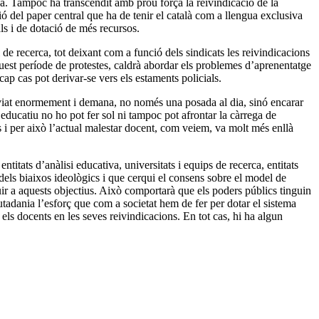
va. Tampoc ha transcendit amb prou força la reivindicació de la
ió del paper central que ha de tenir el català com a llengua exclusiva
als i de dotació de més recursos.
de recerca, tot deixant com a funció dels sindicats les reivindicacions
aquest període de protestes, caldrà abordar els problemes d’aprenentatge
cap cas pot derivar-se vers els estaments policials.
anviat enormement i demana, no només una posada al dia, sinó encarar
 educatiu no ho pot fer sol ni tampoc pot afrontar la càrrega de
ts i per això l’actual malestar docent, com veiem, va molt més enllà
ntitats d’anàlisi educativa, universitats i equips de recerca, entitats
 dels biaixos ideològics i que cerqui el consens sobre el model de
buir a aquests objectius. Això comportarà que els poders públics tinguin
iutadania l’esforç que com a societat hem de fer per dotar el sistema
s docents en les seves reivindicacions. En tot cas, hi ha algun