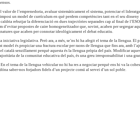
sensos.
 valor de l’emprenedoria, avaluar sistemàticament el sistema, potenciar el lideratge d
imposi un model de currículum en què perdem competències tant en el seu disseny co
caldria rebutjar la diferenciació en dues trajectòries separades cap al final de l’E
m d’evitar propostes de caire homogeneïtzador que, sovint, acaben per segregar aq
signatures que acaben per connotar ideològicament el debat educatiu.
a iniciativa legislativa. Però ara, a més, se’ns hi ha afegit el tema de la llengua. E
t model és propiciar una fractura escolar per raons de llengua que fins ara, amb l’a
el català senzillament perquè aquesta és la llengua pròpia del país. Modificar aque
ajoritària de la comunitat educativa del país, és una greu irresponsabilitat i una gr
 el tema de la llengua vehicular no hi ha res a negociar perquè ens hi va la cohesió
s dóna saber-nos forjadors fidels d’un projecte comú al servei d’un sol poble.