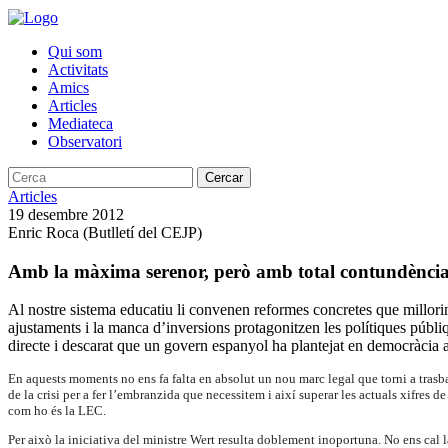
Qui som
Activitats
Amics
Articles
Mediateca
Observatori
Cercar
Articles
19 desembre 2012
Enric Roca (Butlletí del CEJP)
Amb la màxima serenor, però amb total contundènci
Al nostre sistema educatiu li convenen reformes concretes que millorin 
ajustaments i la manca d’inversions protagonitzen les polítiques públi
directe i descarat que un govern espanyol ha plantejat en democràcia 
En aquests moments no ens fa falta en absolut un nou marc legal que torni a trasba
de la crisi per a fer l’embranzida que necessitem i així superar les actuals xifres
com ho és la LEC.
Per això la iniciativa del ministre Wert resulta doblement inoportuna. No ens cal la