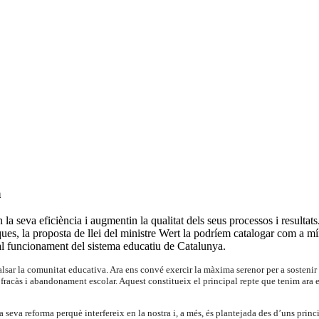
a
la seva eficiència i augmentin la qualitat dels seus processos i resulta
ques, la proposta de llei del ministre Wert la podríem catalogar com a m
al funcionament del sistema educatiu de Catalunya.
lsar la comunitat educativa. Ara ens convé exercir la màxima serenor per a sostenir l
 de fracàs i abandonament escolar. Aquest constitueix el principal repte que tenim ar
 seva reforma perquè interfereix en la nostra i, a més, és plantejada des d’uns princ