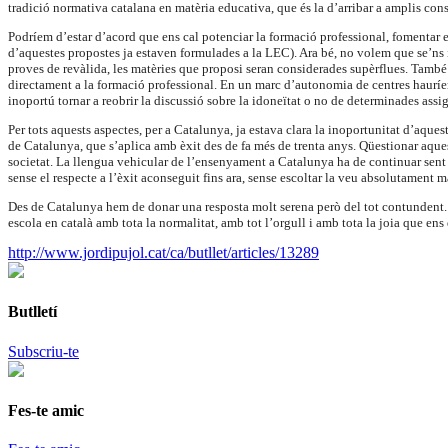
tradició normativa catalana en matèria educativa, que és la d’arribar a amplis con
Podríem d’estar d’acord que ens cal potenciar la formació professional, fomentar el
d’aquestes propostes ja estaven formulades a la LEC). Ara bé, no volem que se’ns 
proves de revàlida, les matèries que proposi seran considerades supèrflues. També 
directament a la formació professional. En un marc d’autonomia de centres hauríe
inoportú tornar a reobrir la discussió sobre la idoneïtat o no de determinades as
Per tots aquests aspectes, per a Catalunya, ja estava clara la inoportunitat d’aquest
de Catalunya, que s’aplica amb èxit des de fa més de trenta anys. Qüestionar aques
societat. La llengua vehicular de l’ensenyament a Catalunya ha de continuar sent 
sense el respecte a l’èxit aconseguit fins ara, sense escoltar la veu absolutament m
Des de Catalunya hem de donar una resposta molt serena però del tot contundent. En
escola en català amb tota la normalitat, amb tot l’orgull i amb tota la joia que en
http://www.jordipujol.cat/ca/butllet/articles/13289
Butlletí
Subscriu-te
Fes-te amic