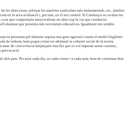
e les direccions, reforçar les matèries curriculars més instrumentals, etc., (moltes
m en la seva avaluació i, per tant, en el seu control. Si Catalunya no avalua les
SO, cosa que comportaria menysvalorar un altre cop la via que condueixi
uell alumnat que presenta més necessitats educatives. Igualment ens sembla
l projecte presentat pel ministre suposa una greu agressió contra el model lingüístic
juda de tothom, hem pogut evitar tot afermant la cohesió social de la nostra
st marc de convivència mitjançant una llei que es vol imposar sense consens,
an provocació.
 dels país. Per això cada dia, en cada centre i a cada aula, hem de continuar fent