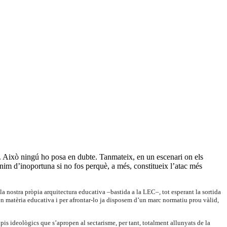
ts. Això ningú ho posa en dubte. Tanmateix, en un escenari on els
ínim d’inoportuna si no fos perquè, a més, constitueix l’atac més
a nostra pròpia arquitectura educativa –bastida a la LEC–, tot esperant la sortida
a en matèria educativa i per afrontar-lo ja disposem d’un marc normatiu prou vàlid,
ipis ideològics que s’apropen al sectarisme, per tant, totalment allunyats de la