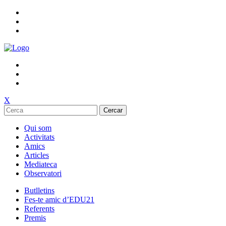
X
Cercar
Qui som
Activitats
Amics
Articles
Mediateca
Observatori
Butlletins
Fes-te amic d’EDU21
Referents
Premis